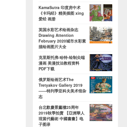
KamaSutra 印度房中术
《卡玛经》精美插图 xing
爱经 画册
英国水彩艺术绘画杂志
Drawing Attention
February 2020城市水彩素
描绘画图片大全
克里斯托弗·哈特-绘制尖端
漫画 美漫技法教程资料
PDF下载
俄罗斯绘画艺术The
Tretyakov Gallery 2019
——特列季亚科夫美术馆杂
志
台北歡慶景薰樓25周年
2019秋季拍賣 【亞洲華人
現當代藝術 中國書畫】电
子图录