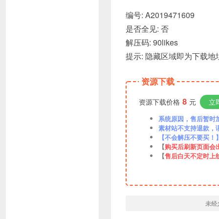
编号: A2019471609
是否全见: 否
解压码: 90likes
提示: 隐藏区域即为下载地址
资源下载
8
资源下载价格
元
立
系统原因，售后暂时加VX
素材站不支持退款，
【不会解压不要买！
【
购买后刷新页面会
【
售后白天不定时上
未经