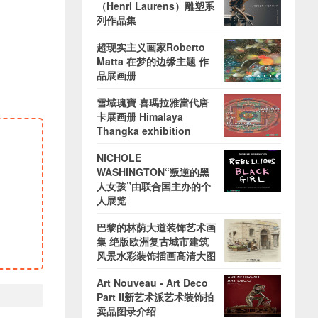
（Henri Laurens）雕塑系
列作品集
超现实主义画家Roberto
Matta 在梦的边缘主题 作
品展画册
雪域瑰寶 喜瑪拉雅當代唐
卡展画册 Himalaya
Thangka exhibition
NICHOLE
WASHINGTON“叛逆的黑
人女孩”由联合国主办的个
人展览
巴黎的林荫大道装饰艺术画
集 绝版欧洲复古城市建筑
风景水彩装饰插画高清大图
Art Nouveau - Art Deco
Part II新艺术派艺术装饰拍
卖品图录介绍