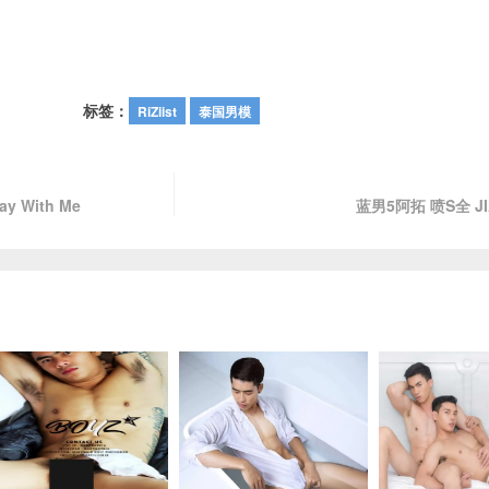
标签：
RiZiist
泰国男模
y With Me
蓝男5阿拓 喷S全 J