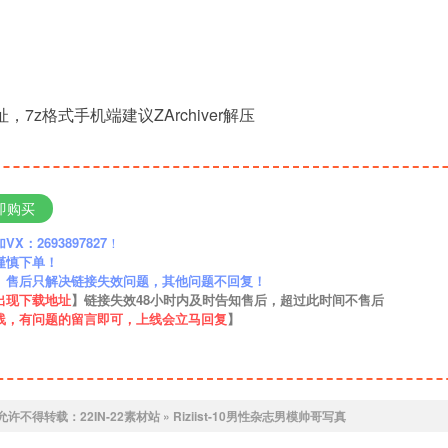
，7z格式手机端建议ZArchiver解压
即购买
：2693897827
！
谨慎下单！
】售后只解决链接失效问题，其他问题不回复！
出现下载地址
】链接失效48小时内及时告知售后，超过此时间不售后
线，有问题的留言即可，上线会立马回复
】
允许不得转载：
22IN-22素材站
»
Riziist-10男性杂志男模帅哥写真