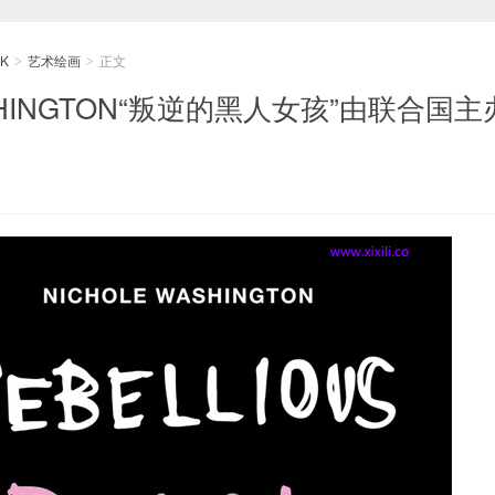
K
艺术绘画
正文
>
>
ASHINGTON“叛逆的黑人女孩”由联合国