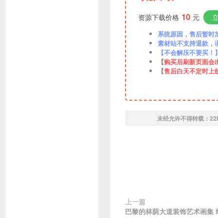
10
资源下载价格
元
系统原因，售后暂时加VX
素材站不支持退款，
【不会解压不要买！
【
购买后刷新页面会
【
售后白天不定时上
未经允许不得转载：
22
上一篇
巴黎的林荫大道装饰艺术画集 