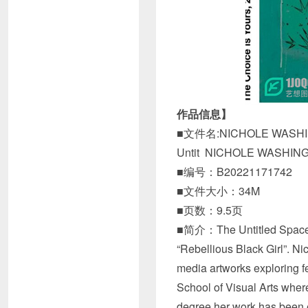
作品信息】
■文件名:NICHOLE WASHINGT
Untit NICHOLE WA
■编号：B20221171742
■文件大小：34M
■页数：9.5页
■简介：The Untitled Space i
“Rebellious Black Girl”. N
media artworks exploring fe
School of Visual Arts wher
degree her work has been ex