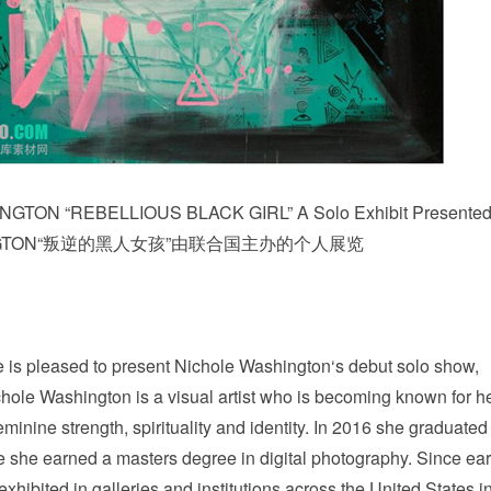
ON “REBELLIOUS BLACK GIRL” A Solo Exhibit Presented
SHINGTON“叛逆的黑人女孩”由联合国主办的个人展览
s pleased to present Nichole Washington‘s debut solo show,
ichole Washington is a visual artist who is becoming known for h
minine strength, spirituality and identity. In 2016 she graduated
e she earned a masters degree in digital photography. Since ea
hibited in galleries and institutions across the United States i