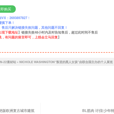
立即购买
：2693897827
！
谨慎下单！
】售后只解决链接失效问题，其他问题不回复！
出现下载地址
】链接失效48小时内及时告知售后，超过此时间不售后
线，有问题的留言即可，上线会立马回复
】
IN-22素材站
»
NICHOLE WASHINGTON“叛逆的黑人女孩”由联合国主办的个人展览
绝版欧洲复古城市建筑
BL筋肉 讨伐!少年