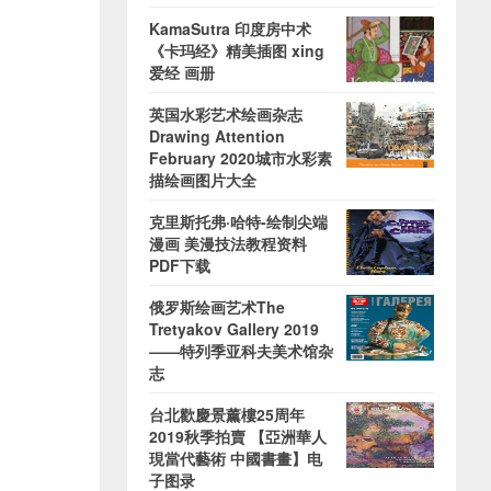
KamaSutra 印度房中术
《卡玛经》精美插图 xing
爱经 画册
英国水彩艺术绘画杂志
Drawing Attention
February 2020城市水彩素
描绘画图片大全
克里斯托弗·哈特-绘制尖端
漫画 美漫技法教程资料
PDF下载
俄罗斯绘画艺术The
Tretyakov Gallery 2019
——特列季亚科夫美术馆杂
志
台北歡慶景薰樓25周年
2019秋季拍賣 【亞洲華人
現當代藝術 中國書畫】电
子图录