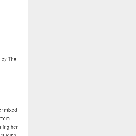
 by The
er mixed
 from
rning her
ncluding