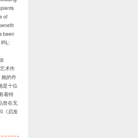
ipients
e of
enefit
as been
 IRL:
人女
体艺术作
，她的作
她是十位
中有着特
作品曾在无
和《启发