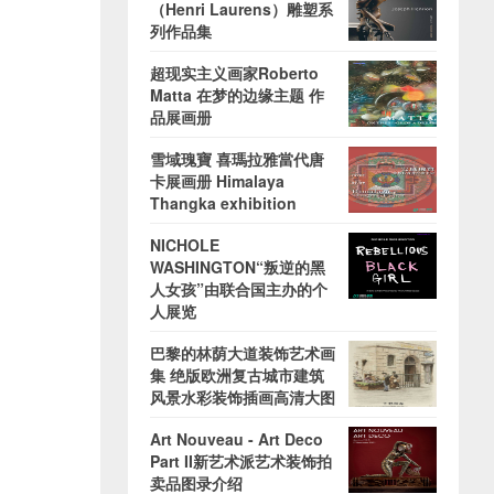
（Henri Laurens）雕塑系
列作品集
超现实主义画家Roberto
Matta 在梦的边缘主题 作
品展画册
雪域瑰寶 喜瑪拉雅當代唐
卡展画册 Himalaya
Thangka exhibition
NICHOLE
WASHINGTON“叛逆的黑
人女孩”由联合国主办的个
人展览
巴黎的林荫大道装饰艺术画
集 绝版欧洲复古城市建筑
风景水彩装饰插画高清大图
Art Nouveau - Art Deco
Part II新艺术派艺术装饰拍
卖品图录介绍