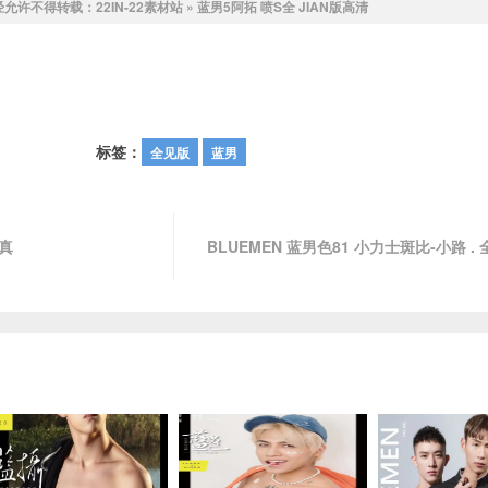
经允许不得转载：
22IN-22素材站
»
蓝男5阿拓 喷S全 JIAN版高清
标签：
全见版
蓝男
写真
BLUEMEN 蓝男色81 小力士斑比-小路 . 全