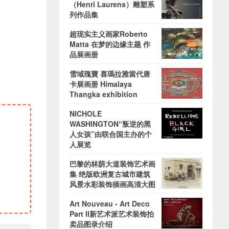
（Henri Laurens）雕塑系
列作品集
超现实主义画家Roberto
Matta 在梦的边缘主题 作
品展画册
雪域瑰寶 喜瑪拉雅當代唐
卡展画册 Himalaya
Thangka exhibition
NICHOLE
WASHINGTON“叛逆的黑
人女孩”由联合国主办的个
人展览
巴黎的林荫大道装饰艺术画
集 绝版欧洲复古城市建筑
风景水彩装饰插画高清大图
Art Nouveau - Art Deco
Part II新艺术派艺术装饰拍
卖品图录介绍