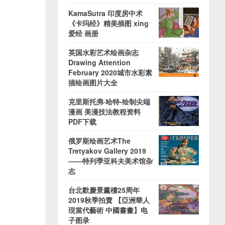
KamaSutra 印度房中术
《卡玛经》精美插图 xing
爱经 画册
英国水彩艺术绘画杂志
Drawing Attention
February 2020城市水彩素
描绘画图片大全
克里斯托弗·哈特-绘制尖端
漫画 美漫技法教程资料
PDF下载
俄罗斯绘画艺术The
Tretyakov Gallery 2019
——特列季亚科夫美术馆杂
志
台北歡慶景薰樓25周年
2019秋季拍賣 【亞洲華人
現當代藝術 中國書畫】电
子图录