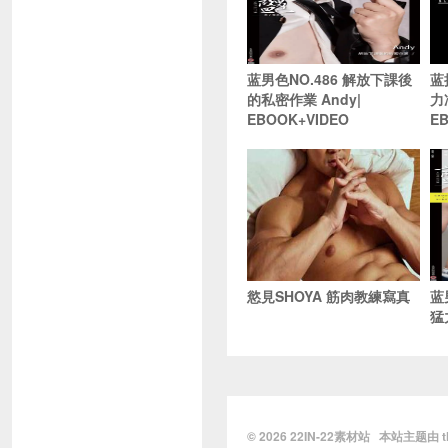
蓝男色NO.486 解放下課後
蓝
的私密作業 Andy|
力
EBOOK+VIDEO
E
慾見SHOYA 筋肉教練寫真
蓝
猛
© 2026
22IN-22素材站
本站主题由