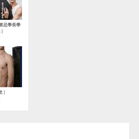
5 禁忌學長學
|
O
 |
O