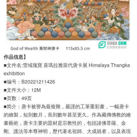
作品信息】
■文件名:雪域瑰寶 喜瑪拉雅當代唐卡展 Himalaya Thangka
exhibition
■编号：B20221211426
■文件大小：12M
■页数：49页
■简介：唐卡被譽為最複雜，嚴謹的工筆重彩畫，一幅唐卡
的繪製，短則數月，長則數年甚至更久。作為藏傳佛教的繪
畫藝術，唐卡主要的題材是宗教性的，包括諸佛菩薩、金
剛、護法等本尊神明，歷代著名祖師、大成就者，以及表現