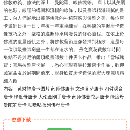
佛教教義、修法的淨土、曼陀羅、皈依境等。 唐卡以其美麗
的色彩，嚴謹的構圖和流暢的線條，以及畫師精湛細膩的畫
工，向人們展示出藏傳佛教的神秘莊嚴與優雅之美。每位唐
卡畫師日復一日，年復一年重複練習，在熟練的掌握唐卡造
像技巧之外，嚴格的遵照師承與漫長的修心過程。在依止於
佛經的度量儀軌之外，將佛教藝術造像發揮到極致，這是每
一位頂級畫師窮盡一生都在追求的。 丹之寶花費數年時間，
集結不丹與尼泊爾頂級畫師數十件唐卡作品，推出「雪域瑰
寶：喜馬拉雅唐卡展」，悉心呈現喜馬拉雅唐卡作品，歡迎
藏家益友於展期間前來，親身欣賞唐卡造像的宏大瑰麗與精
細入微
内容：
黄财神唐卡图片 药师佛唐卡 文殊菩萨唐卡 四臂观音
唐卡 绿度母唐卡 大伦金刚手唐卡
药师佛曼陀罗唐卡 绿度母
曼陀罗唐卡 咕噜咕噜列佛母唐卡
资源下载