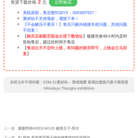
2
资源下载价格
元
立即购买
系统原因，售后暂时加VX：2693897827
！
素材站不支持退款，谨慎下单！
【不会解压不要买！】售后只解决链接失效问题，其他问题
不回复！
【
购买后刷新页面会出现下载地址
】链接失效48小时内及时
告知售后，超过此时间不售后
【
售后白天不定时上线，有问题的留言即可，上线会立马回
复
】
未经允许不得转载：
22IN-22素材站
»
雪域瑰寶 喜瑪拉雅當代唐卡展画册
Himalaya Thangka exhibition
上一篇
童顏男神ARES NO.02 健美王子-阿木
下一篇
BL筋肉 長相兇惡男子做的便當很好吃的理由