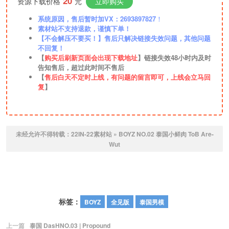
20
资源下载价格
元
立即购买
系统原因，售后暂时加VX：2693897827
！
素材站不支持退款，谨慎下单！
【不会解压不要买！】售后只解决链接失效问题，其他问题
不回复！
【
购买后刷新页面会出现下载地址
】链接失效48小时内及时
告知售后，超过此时间不售后
【
售后白天不定时上线，有问题的留言即可，上线会立马回
复
】
未经允许不得转载：
22IN-22素材站
»
BOYZ NO.02 泰国小鲜肉 ToB Are-
Wut
标签：
BOYZ
全见版
泰国男模
上一篇
泰国 DasHNO.03 | Propound