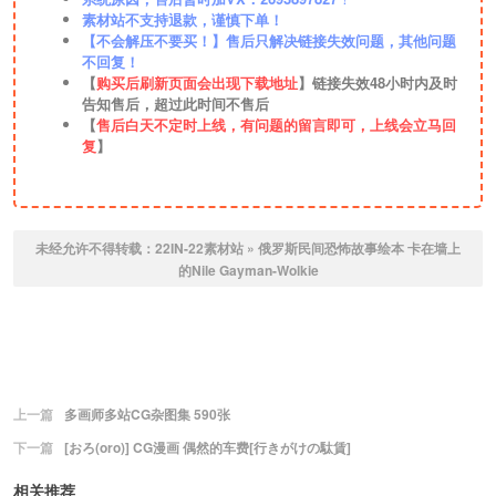
素材站不支持退款，谨慎下单！
【不会解压不要买！】售后只解决链接失效问题，其他问题
不回复！
【
购买后刷新页面会出现下载地址
】链接失效48小时内及时
告知售后，超过此时间不售后
【
售后白天不定时上线，有问题的留言即可，上线会立马回
复
】
未经允许不得转载：
22IN-22素材站
»
俄罗斯民间恐怖故事绘本 卡在墙上
的Nile Gayman-Wolkie
上一篇
多画师多站CG杂图集 590张
下一篇
[おろ(oro)] CG漫画 偶然的车费[行きがけの駄賃]
相关推荐