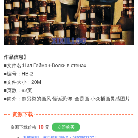
作品信息】
■文件名:Нил Гейман-Волки в стенах
■编号：HB-2
■文件大小：20M
■页数：62页
■简介：超另类的画风 怪诞恐怖 全是画 小众插画灵感图片
资源下载
10
资源下载价格
元
立即购买
系统原因，售后暂时加VX：2693897827
！