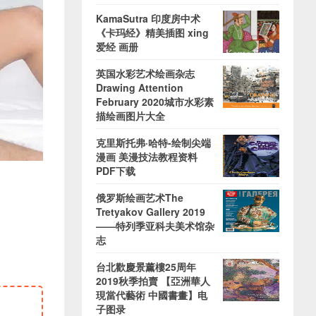
KamaSutra 印度房中术
《卡玛经》精美插图 xing
爱经 画册
英国水彩艺术绘画杂志
Drawing Attention
February 2020城市水彩素
描绘画图片大全
克里斯托弗·哈特-绘制尖端
漫画 美漫技法教程资料
PDF下载
俄罗斯绘画艺术The
Tretyakov Gallery 2019
——特列季亚科夫美术馆杂
志
台北歡慶景薰樓25周年
2019秋季拍賣 【亞洲華人
現當代藝術 中國書畫】电
子图录