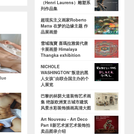
（Henri Laurens）雕塑系
列作品集
超现实主义画家Roberto
Matta 在梦的边缘主题 作
品展画册
雪域瑰寶 喜瑪拉雅當代唐
卡展画册 Himalaya
Thangka exhibition
NICHOLE
WASHINGTON“叛逆的黑
Blue
人女孩”由联合国主办的个
人展览
巴黎的林荫大道装饰艺术画
集 绝版欧洲复古城市建筑
风景水彩装饰插画高清大图
Art Nouveau - Art Deco
Part II新艺术派艺术装饰拍
卖品图录介绍