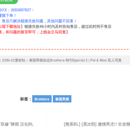
：2693897827
！
谨慎下单！
】售后只解决链接失效问题，其他问题不回复！
出现下载地址
】链接失效48小时内及时告知售后，超过此时间不售后
线，有问题的留言即可，上线会立马回复
】
：
22IN-22素材站
»
泰国男模杂志Brothers 特刊Special 2 | Pol & Mos 双人写真
标签：
Brothers
泰国男模
“双修”降雨 汉化BL
[熊系BL] [晃次郎] 激情男児!! 壮攻