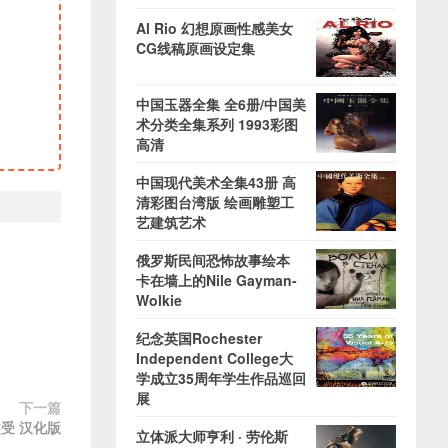
Al Rio 幻想原画性感美女
CG线稿原画设定集
中国玉器全集 全6册/中国美
术分类全集系列 1993彩图
高清
中国现代美术全集43册 高
清彩图台湾版 绘画雕塑工
艺建筑艺术
俄罗斯民间恐怖故事绘本
卡在墙上的Nile Gayman-
Wolkie
纪念英国Rochester
Independent College大
学成立35周年学生作品巡回
展
下一篇
熊受 汉化版
立体派大师亨利 · 劳伦斯