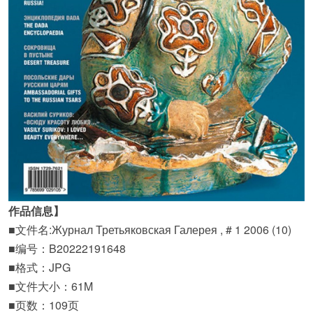
作品信息】
■文件名:Журнал Третьяковская Галерея , # 1 2006 (10)
■编号：B20222191648
■格式：JPG
■文件大小：61M
■页数：109页