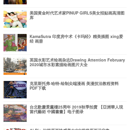
美国黄金时代艺术家PINUP GIRLS美女招贴画高清图
库
KamaSutra 印度房中术《卡玛经》精美插图 xing爱
经 画册
英国水彩艺术绘画杂志Drawing Attention February
2020城市水彩素描绘画图片大全
克里斯托弗·哈特-绘制尖端漫画 美漫技法教程资料
PDF下载
台北歡慶景薰樓25周年 2019秋季拍賣 【亞洲華人現
當代藝術 中國書畫】电子图录