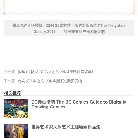
未经允许不得转载：
22IN-22素材站
»
俄罗斯绘画艺术The Tretyakov
Gallery 2019 ——特列季亚科夫美术馆杂志
上一篇
[cilcafe]わんダフル とらブル 3汪哒佛麻烦虎3
下一篇
わんダフル とらブル 4极好的麻烦 完结
相关推荐
DC漫画指南 The DC Comics Guide to Digitally
Drawing Comics
世界艺术家人体艺术主题绘画作品集