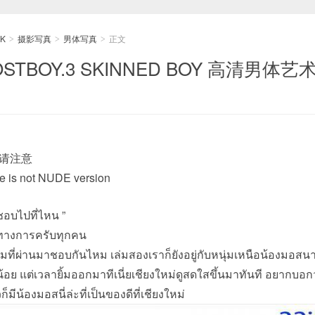
K
摄影写真
男体写真
正文
>
>
>
TBOY.3 SKINNED BOY 高清男体艺
请注意
ue is not NUDE version
ชอบไปที่ไหน ”
็นทางการครับทุกคน
ล่มที่ผ่านมาชอบกันไหม เล่มสองเราก็ยังอยู่กับหนุ่มเหนือน้องมอส
้อย แต่เวลายิ้มออกมาทีเนี่ยเชียงใหม่ดูสดใสขึ้นมาทันที อยากบอก
็มีน้องมอสนี่ล่ะที่เป็นของดีที่เชียงใหม่