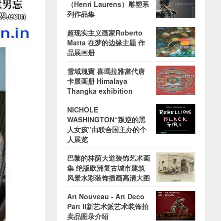
（Henri Laurens）雕塑系
列作品集
超现实主义画家Roberto
Matta 在梦的边缘主题 作
品展画册
雪域瑰寶 喜瑪拉雅當代唐
卡展画册 Himalaya
Thangka exhibition
NICHOLE
WASHINGTON“叛逆的黑
人女孩”由联合国主办的个
人展览
巴黎的林荫大道装饰艺术画
集 绝版欧洲复古城市建筑
风景水彩装饰插画高清大图
Art Nouveau - Art Deco
Part II新艺术派艺术装饰拍
卖品图录介绍