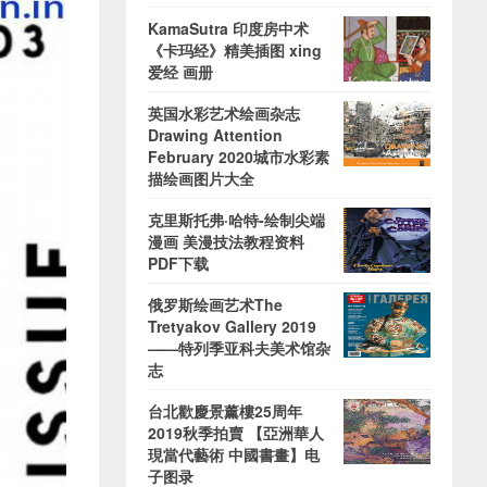
KamaSutra 印度房中术
《卡玛经》精美插图 xing
爱经 画册
英国水彩艺术绘画杂志
Drawing Attention
February 2020城市水彩素
描绘画图片大全
克里斯托弗·哈特-绘制尖端
漫画 美漫技法教程资料
PDF下载
俄罗斯绘画艺术The
Tretyakov Gallery 2019
——特列季亚科夫美术馆杂
志
台北歡慶景薰樓25周年
2019秋季拍賣 【亞洲華人
現當代藝術 中國書畫】电
子图录