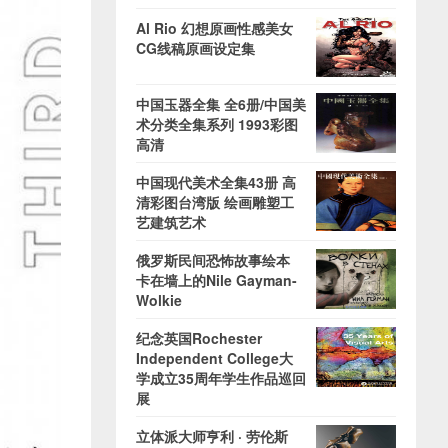
Al Rio 幻想原画性感美女
CG线稿原画设定集
中国玉器全集 全6册/中国美
术分类全集系列 1993彩图
高清
中国现代美术全集43册 高
清彩图台湾版 绘画雕塑工
艺建筑艺术
俄罗斯民间恐怖故事绘本
卡在墙上的Nile Gayman-
Wolkie
纪念英国Rochester
Independent College大
学成立35周年学生作品巡回
展
立体派大师亨利 · 劳伦斯