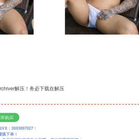
rchiver解压！务必下载在解压
立即购买
：2693897827
！
谨慎下单！