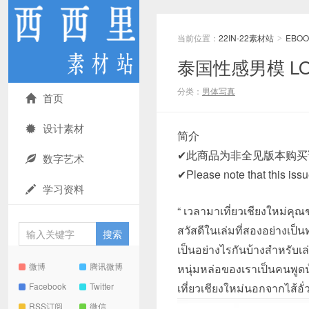
当前位置：
22IN-22素材站
EBOO
>
泰国性感男模 LOS
分类：
男体写真
首页
设计素材
简介
✔此商品为非全见版本购买
数字艺术
✔Please note that this iss
学习资料
“ เวลามาเที่ยวเชียงใหม่คุณ
สวัสดีในเล่มที่สองอย่างเป
เป็นอย่างไรกันบ้างสำหรับเ
微博
腾讯微博
หนุ่มหล่อของเราเป็นคนพูดน
Facebook
Twitter
เที่ยวเชียงใหม่นอกจากไส้อั่วก
RSS订阅
微信