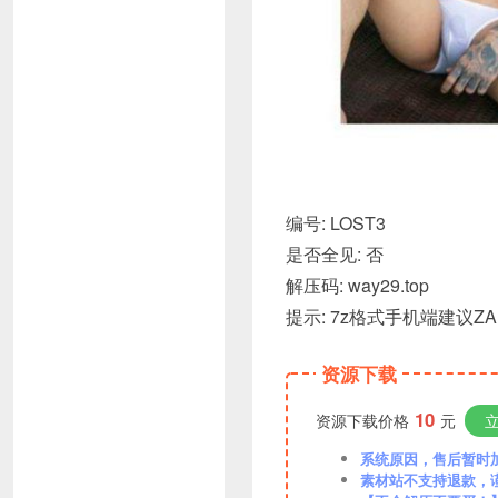
编号: LOST3
是否全见: 否
解压码: way29.top
提示: 7z格式手机端建议ZA
资源下载
10
资源下载价格
元
系统原因，售后暂时加VX
素材站不支持退款，