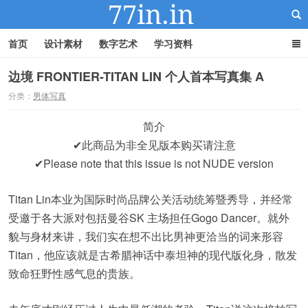
首页
设计素材
数字艺术
学习资料
边境 FRONTIER-TITAN LIN 个人首本写真集 A
分类：
男体写真
22IN-22素材站
简介
✔此商品为非全见版本购买请注意
✔Please note that this issue is not NUDE version
Titan Lin本业为国际时尚品牌公关活动统筹暨秀导，并经常
受邀于各大派对包括曼谷SK 主场担任Gogo Dancer。就外
貌与身材来讲，我们实在想不出比男神更洽当的词来形容
Titan，他应该就是古希腊神话中泰坦神的现代版化身，散发
致命狂野性感气息的贵族。