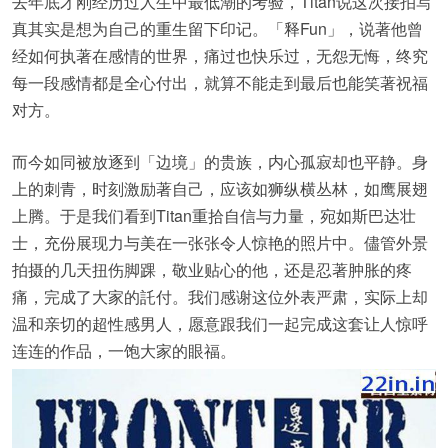
去年底才刚经历过人生中最低潮的考验，Titan说这次接拍写
真其实是想为自己的重生留下印记。「释Fun」，说著他曾
经如何执著在感情的世界，痛过也快乐过，无怨无悔，终究
每一段感情都是全心付出，就算不能走到最后也能笑著祝福
对方。
而今如同被放逐到「边境」的贵族，内心孤寂却也平静。身
上的刺青，时刻激励著自己，应该如狮纵横丛林，如鹰展翅
上腾。于是我们看到Titan重拾自信与力量，宛如斯巴达壮
士，充份展现力与美在一张张令人惊艳的照片中。儘管外景
拍摄的几天扭伤脚踝，敬业贴心的他，还是忍著肿胀的疼
痛，完成了大家的託付。我们感谢这位外表严肃，实际上却
温和亲切的超性感男人，愿意跟我们一起完成这套让人惊呼
连连的作品，一饱大家的眼福。