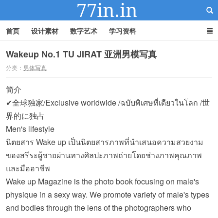
首页
设计素材
数字艺术
学习资料
Wakeup No.1 TU JIRAT 亚洲男模写真
分类：
男体写真
22IN-22素材站
简介
✔全球独家/Exclusive worldwide /ฉบับพิเศษที่เดียวในโลก /世
界的に独占
Men's lifestyle
นิตยสาร Wake up เป็นนิตยสารภาพที่นำเสนอความสวยงาม
ของสรีระผู้ชายผ่านทางศิลปะภาพถ่ายโดยช่างภาพคุณภาพ
และมืออาชีพ
Wake up Magazine is the photo book focusing on male's
physique in a sexy way. We promote variety of male's types
and bodies through the lens of the photographers who