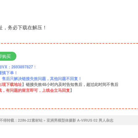
地址，务必下载在解压！
即购买
：2693897827
！
谨慎下单！
】售后只解决链接失效问题，其他问题不回复！
出现下载地址
】链接失效48小时内及时告知售后，超过此时间不售后
线，有问题的留言即可，上线会立马回复
】
不得转载：
22IN-22素材站
»
亚洲男模型体摄影 A-VIRUS 02 男人杂志