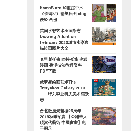
KamaSutra 印度房中术
《卡玛经》精美插图 xing
爱经 画册
英国水彩艺术绘画杂志
Drawing Attention
February 2020城市水彩素
描绘画图片大全
克里斯托弗·哈特-绘制尖端
漫画 美漫技法教程资料
PDF下载
俄罗斯绘画艺术The
Tretyakov Gallery 2019
——特列季亚科夫美术馆杂
志
台北歡慶景薰樓25周年
2019秋季拍賣 【亞洲華人
現當代藝術 中國書畫】电
子图录