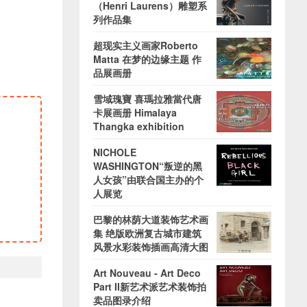
（Henri Laurens）雕塑系
列作品集
超现实主义画家Roberto
Matta 在梦的边缘主题 作
品展画册
雪域瑰寶 喜瑪拉雅當代唐
卡展画册 Himalaya
Thangka exhibition
NICHOLE
WASHINGTON“叛逆的黑
人女孩”由联合国主办的个
人展览
巴黎的林荫大道装饰艺术画
集 绝版欧洲复古城市建筑
风景水彩装饰插画高清大图
Art Nouveau - Art Deco
Part II新艺术派艺术装饰拍
卖品图录介绍