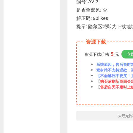
编号: AVI2
是否全部见: 否
解压码: 90likes
提示: 隐藏区域即为下载
资源下载
5
资源下载价格
元
立
系统原因，售后暂时加VX
素材站不支持退款，
【不会解压不要买！
【
购买后刷新页面会
【
售后白天不定时上
未经允许