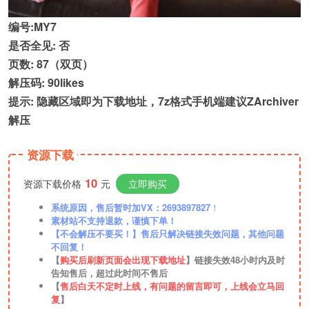
编号:MY7
是否全见: 否
页数: 87（双页）
解压码: 90likes
提示: 隐藏区域即为下载地址，7z格式手机端建议ZArchiver
解压
资源下载
10
资源下载价格
元
立即购买
系统原因，售后暂时加VX：2693897827
！
素材站不支持退款，谨慎下单！
【不会解压不要买！】售后只解决链接失效问题，其他问题
不回复！
【
购买后刷新页面会出现下载地址
】链接失效48小时内及时
告知售后，超过此时间不售后
【
售后白天不定时上线，有问题的留言即可，上线会立马回
复
】