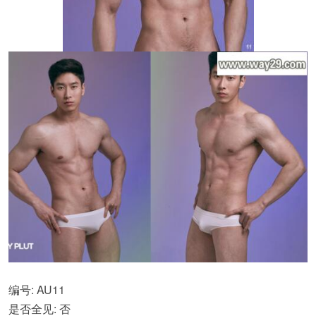
编号: AU11
是否全见: 否