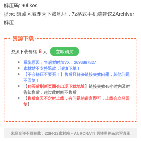
解压码: 90likes
提示: 隐藏区域即为下载地址，7z格式手机端建议ZArchiver
解压
资源下载
8
资源下载价格
元
立即购买
系统原因，售后暂时加VX：2693897827
！
素材站不支持退款，谨慎下单！
【不会解压不要买！】售后只解决链接失效问题，其他问题
不回复！
【
购买后刷新页面会出现下载地址
】链接失效48小时内及时
告知售后，超过此时间不售后
【
售后白天不定时上线，有问题的留言即可，上线会立马回
复
】
未经允许不得转载：
22IN-22素材站
»
AURORA11 男性男体杂志写真图