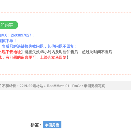
立即购买
：2693897827
！
谨慎下单！
】售后只解决链接失效问题，其他问题不回复！
出现下载地址
】链接失效48小时内及时告知售后，超过此时间不售后
线，有问题的留言即可，上线会立马回复
】
许不得转载：
22IN-22素材站
»
RooMMate 01 | RoGer 泰国男模写真
标签：
泰国男模