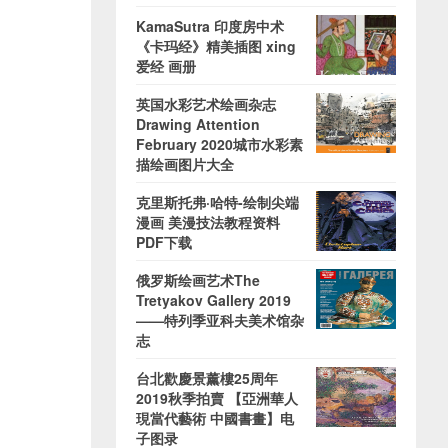
KamaSutra 印度房中术
《卡玛经》精美插图 xing
爱经 画册
英国水彩艺术绘画杂志
Drawing Attention
February 2020城市水彩素
描绘画图片大全
克里斯托弗·哈特-绘制尖端
漫画 美漫技法教程资料
PDF下载
俄罗斯绘画艺术The
Tretyakov Gallery 2019
——特列季亚科夫美术馆杂
志
台北歡慶景薰樓25周年
2019秋季拍賣 【亞洲華人
現當代藝術 中國書畫】电
子图录