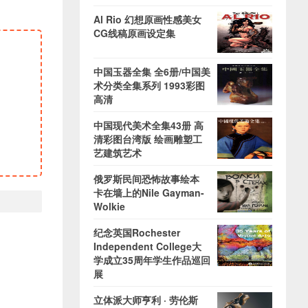
Al Rio 幻想原画性感美女
CG线稿原画设定集
中国玉器全集 全6册/中国美
术分类全集系列 1993彩图
高清
中国现代美术全集43册 高
清彩图台湾版 绘画雕塑工
艺建筑艺术
俄罗斯民间恐怖故事绘本
卡在墙上的Nile Gayman-
Wolkie
纪念英国Rochester
Independent College大
学成立35周年学生作品巡回
展
立体派大师亨利 · 劳伦斯