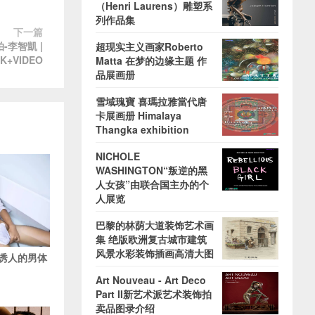
（Henri Laurens）雕塑系
列作品集
下一篇
拍-李智凱 |
超现实主义画家Roberto
K+VIDEO
Matta 在梦的边缘主题 作
品展画册
雪域瑰寶 喜瑪拉雅當代唐
卡展画册 Himalaya
Thangka exhibition
NICHOLE
WASHINGTON“叛逆的黑
人女孩”由联合国主办的个
人展览
巴黎的林荫大道装饰艺术画
集 绝版欧洲复古城市建筑
风景水彩装饰插画高清大图
s-诱人的男体
Art Nouveau - Art Deco
Part II新艺术派艺术装饰拍
卖品图录介绍