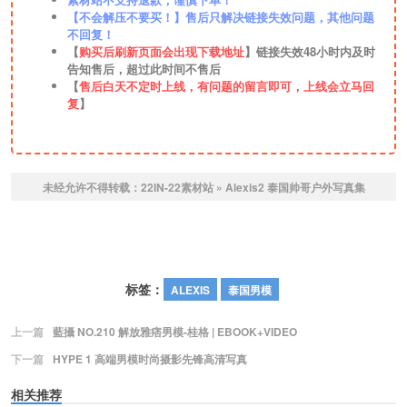
【不会解压不要买！】售后只解决链接失效问题，其他问题
不回复！
【
购买后刷新页面会出现下载地址
】链接失效48小时内及时
告知售后，超过此时间不售后
【
售后白天不定时上线，有问题的留言即可，上线会立马回
复
】
未经允许不得转载：
22IN-22素材站
»
Alexis2 泰国帅哥户外写真集
标签：
ALEXIS
泰国男模
上一篇
藍攝 NO.210 解放雅痞男模-桂格 | EBOOK+VIDEO
下一篇
HYPE 1 高端男模时尚摄影先锋高清写真
相关推荐