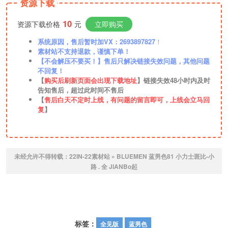
资源下载
10
资源下载价格
元
立即购买
系统原因，售后暂时加VX：2693897827
！
素材站不支持退款，谨慎下单！
【不会解压不要买！】售后只解决链接失效问题，其他问题
不回复！
【
购买后刷新页面会出现下载地址
】链接失效48小时内及时
告知售后，超过此时间不售后
【
售后白天不定时上线，有问题的留言即可，上线会立马回
复
】
未经允许不得转载：
22IN-22素材站
»
BLUEMEN 蓝男色81 小力士斑比-小
路 . 全 JIANBo起
标签：
全见版
蓝男色