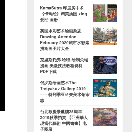
KamaSutra 印度房中术
《卡玛经》精美插图 xing
爱经 画册
英国水彩艺术绘画杂志
Drawing Attention
February 2020城市水彩素
描绘画图片大全
克里斯托弗·哈特-绘制尖端
漫画 美漫技法教程资料
PDF下载
俄罗斯绘画艺术The
Tretyakov Gallery 2019
——特列季亚科夫美术馆杂
志
台北歡慶景薰樓25周年
2019秋季拍賣 【亞洲華人
現當代藝術 中國書畫】电
子图录