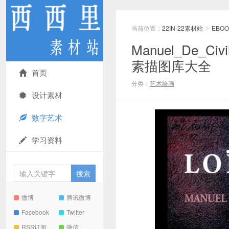
当前位置：
22IN-22素材站
EBOO
>
Manuel_De_
素描图库大全
首页
分类：
艺术绘画
设计素材
数字艺术
学习资料
微博
腾讯微博
Facebook
Twitter
RSS订阅
微信