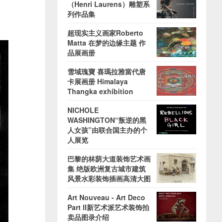
（Henri Laurens）雕塑系
列作品集
超现实主义画家Roberto
Matta 在梦的边缘主题 作
品展画册
雪域瑰寶 喜瑪拉雅當代唐
卡展画册 Himalaya
Thangka exhibition
NICHOLE
WASHINGTON“叛逆的黑
人女孩”由联合国主办的个
人展览
巴黎的林荫大道装饰艺术画
集 绝版欧洲复古城市建筑
风景水彩装饰插画高清大图
Art Nouveau - Art Deco
Part II新艺术派艺术装饰拍
卖品图录介绍