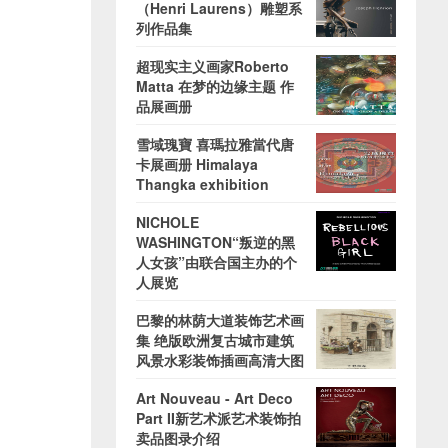
（Henri Laurens）雕塑系
列作品集
超现实主义画家Roberto
Matta 在梦的边缘主题 作
品展画册
雪域瑰寶 喜瑪拉雅當代唐
卡展画册 Himalaya
Thangka exhibition
NICHOLE
WASHINGTON“叛逆的黑
人女孩”由联合国主办的个
人展览
巴黎的林荫大道装饰艺术画
集 绝版欧洲复古城市建筑
风景水彩装饰插画高清大图
Art Nouveau - Art Deco
Part II新艺术派艺术装饰拍
卖品图录介绍