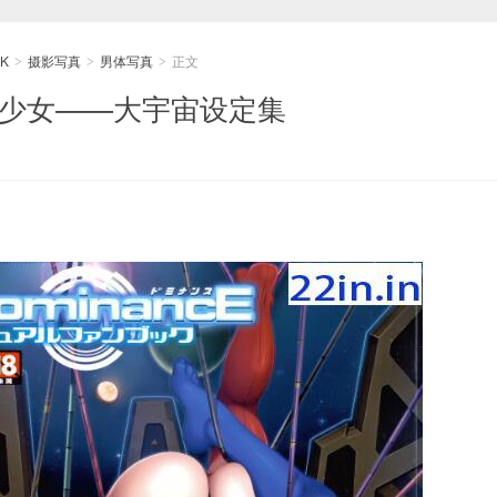
K
摄影写真
男体写真
正文
>
>
>
聖少女——大宇宙设定集