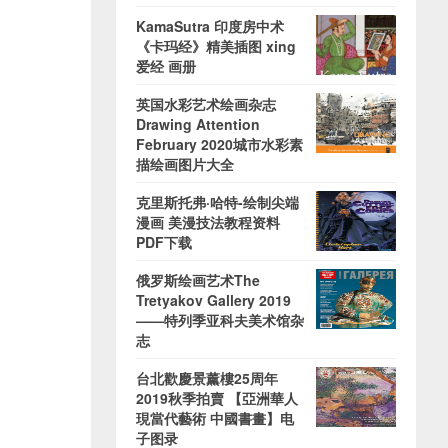
KamaSutra 印度房中术
《卡玛经》精美插图 xing
爱经 画册
英国水彩艺术绘画杂志
Drawing Attention
February 2020城市水彩素
描绘画图片大全
克里斯托弗·哈特-绘制尖端
漫画 美漫技法教程资料
PDF下载
俄罗斯绘画艺术The
Tretyakov Gallery 2019
——特列季亚科夫美术馆杂
志
台北歡慶景薰樓25周年
2019秋季拍賣 【亞洲華人
現當代藝術 中國書畫】电
子图录