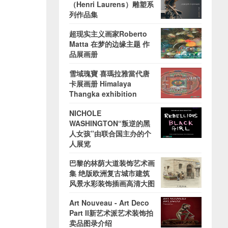
（Henri Laurens）雕塑系
列作品集
超现实主义画家Roberto
Matta 在梦的边缘主题 作
品展画册
雪域瑰寶 喜瑪拉雅當代唐
卡展画册 Himalaya
Thangka exhibition
NICHOLE
WASHINGTON“叛逆的黑
人女孩”由联合国主办的个
人展览
巴黎的林荫大道装饰艺术画
集 绝版欧洲复古城市建筑
风景水彩装饰插画高清大图
Art Nouveau - Art Deco
Part II新艺术派艺术装饰拍
卖品图录介绍