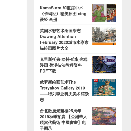
KamaSutra 印度房中术
《卡玛经》精美插图 xing
爱经 画册
英国水彩艺术绘画杂志
Drawing Attention
February 2020城市水彩素
描绘画图片大全
克里斯托弗·哈特-绘制尖端
漫画 美漫技法教程资料
PDF下载
俄罗斯绘画艺术The
Tretyakov Gallery 2019
——特列季亚科夫美术馆杂
志
台北歡慶景薰樓25周年
2019秋季拍賣 【亞洲華人
現當代藝術 中國書畫】电
子图录