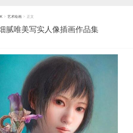
K
艺术绘画
正文
>
>
A细腻唯美写实人像插画作品集