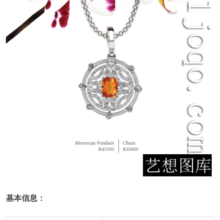
基本信
息：