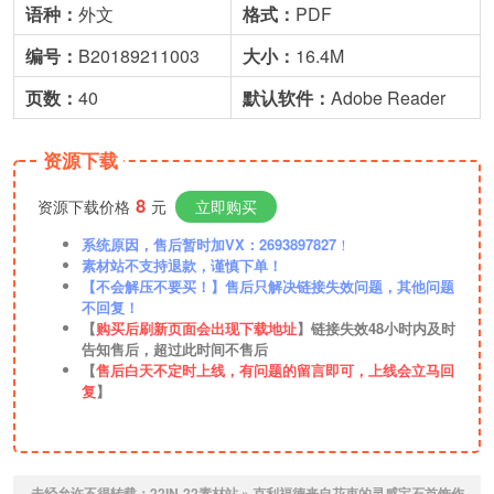
语种：
外文
格式：
PDF
编号：
B20189211003
大小：
16.4M
页数：
40
默
认
软件：
Adobe Reader
资源下载
8
资源下载价格
元
立即购买
系统原因，售后暂时加VX：2693897827
！
素材站不支持退款，谨慎下单！
【不会解压不要买！】售后只解决链接失效问题，其他问题
不回复！
【
购买后刷新页面会出现下载地址
】链接失效48小时内及时
告知售后，超过此时间不售后
【
售后白天不定时上线，有问题的留言即可，上线会立马回
复
】
未经允许不得转载：
22IN-22素材站
»
克利福德来自花束的灵感宝石首饰作