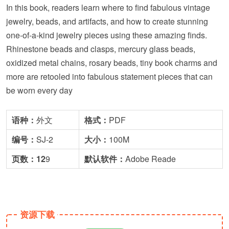
In this book, readers learn where to find fabulous vintage
jewelry, beads, and artifacts, and how to create stunning
one-of-a-kind jewelry pieces using these amazing finds.
Rhinestone beads and clasps, mercury glass beads,
oxidized metal chains, rosary beads, tiny book charms and
more are retooled into fabulous statement pieces that can
be worn every day
语种：
外文
格式：
PDF
编号：
SJ-2
大小：
100M
页数：12
9
默
认
软件：
Adobe Reade
资源下载