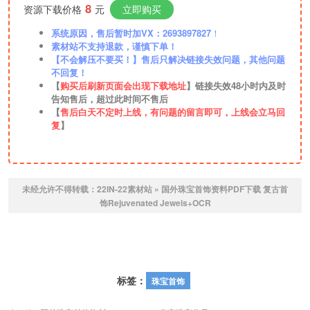
8
资源下载价格
元
立即购买
系统原因，售后暂时加VX：2693897827
！
素材站不支持退款，谨慎下单！
【不会解压不要买！】售后只解决链接失效问题，其他问题
不回复！
【
购买后刷新页面会出现下载地址
】链接失效48小时内及时
告知售后，超过此时间不售后
【
售后白天不定时上线，有问题的留言即可，上线会立马回
复
】
未经允许不得转载：
22IN-22素材站
»
国外珠宝首饰资料PDF下载 复古首
饰Rejuvenated Jewels+OCR
标签：
珠宝首饰