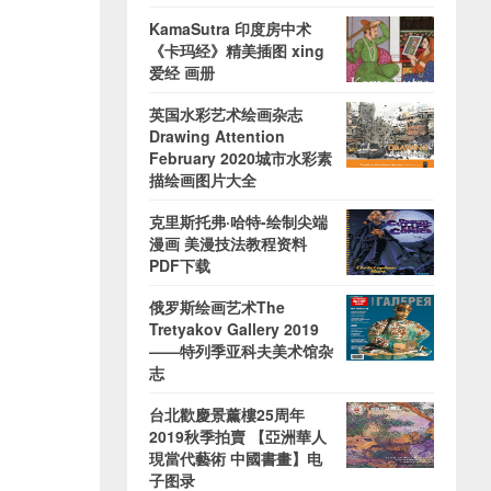
KamaSutra 印度房中术
《卡玛经》精美插图 xing
爱经 画册
英国水彩艺术绘画杂志
Drawing Attention
February 2020城市水彩素
描绘画图片大全
克里斯托弗·哈特-绘制尖端
漫画 美漫技法教程资料
PDF下载
俄罗斯绘画艺术The
Tretyakov Gallery 2019
——特列季亚科夫美术馆杂
志
台北歡慶景薰樓25周年
2019秋季拍賣 【亞洲華人
現當代藝術 中國書畫】电
子图录