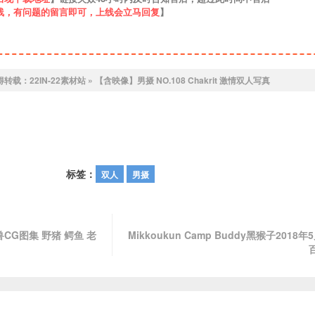
线，有问题的留言即可，上线会立马回复
】
得转载：
22IN-22素材站
»
【含映像】男摄 NO.108 Chakrit 激情双人写真
标签：
双人
男摄
ry野兽CG图集 野猪 鳄鱼 老
Mikkoukun Camp Buddy黑猴子2018