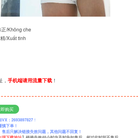
正/Không che
Xuất tinh
址，
手机端请用流量下载
！
立即购买
：2693897827
！
谨慎下单！
】售后只解决链接失效问题，其他问题不回复！
出现下载地址
】链接失效48小时内及时告知售后，超过此时间不售后