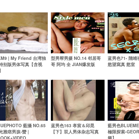
M9 | My Friend 台湾独
型男帮男摄 NO.14 邻居哥
蓝男色71- 隋靖
特别版男体写真【含视
哥 阿均 全 JIAN爆发版
慾望寫真 慾室
】
UEPHOTO 藍攝 NO.65
蓝男色163 孝宸＆邱晃
藍男色BLUEMEN
光雅痞男孩-蠻 |
【下】双人男体杂志写真
極限探索-GEO
BOOK+VIDEO
频】