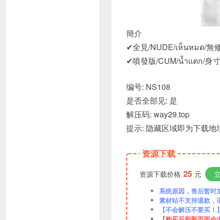
簡介
✔全見/NUDE/เห็นหมด/無修
✔噴發版/CUM/น้ำแตก/身寸精/
编号: NS108
是否全部见: 是
解压码: way29.top
提示: 隐藏区域即为下载地
资源下载
25
资源下载价格
元
系统原因，售后暂时加VX
素材站不支持退款，
【不会解压不要买！
【
购买后刷新页面会