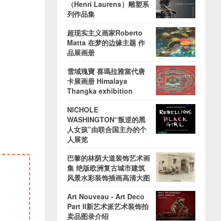
（Henri Laurens）雕塑系
列作品集
超现实主义画家Roberto
Matta 在梦的边缘主题 作
品展画册
雪域瑰寶 喜瑪拉雅當代唐
卡展画册 Himalaya
Thangka exhibition
NICHOLE
WASHINGTON“叛逆的黑
人女孩”由联合国主办的个
人展览
巴黎的林荫大道装饰艺术画
集 绝版欧洲复古城市建筑
风景水彩装饰插画高清大图
Art Nouveau - Art Deco
Part II新艺术派艺术装饰拍
卖品图录介绍