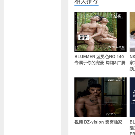
相关推荐
BLUEMEN 蓝男色NO.140
NK
专属于你的宠爱-阔翔&广腾
家
频
视频 DZ-vision 窝窝独家
BL
陽
E