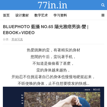
首页
设计素材
数字艺术
学习资料
BLUEPHOTO 藍攝 NO.65 陽光雅痞男孩-蠻 |
EBOOK+VIDEO
22IN-22素材站
分类：
男体写真
热爱跳舞的蛮，有著精实的身材
悠閒的午后，蛮玩著手机，
不知道是偷偷看了甚麽，
蛮的身体越来越热，
开始忍不住挑逗著自己的身体也慢慢地硬挺起来，
不听使唤的身体，止不住想要喷发的快感...