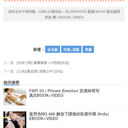
未经允许不得转载：
22IN-22素材站
»
BLUEPHOTO 藍攝 NO.65 陽光雅痞
男孩-蠻 | EBOOK+VIDEO
标签：
全见版
写真+花絮
男摄
上一篇
[永井三郎] 紧缚基情 1-4完结[汉化]
下一篇
[人外][黑皮受] 深海之中 [汉化]
相关推荐
FAP! 03 | Private Emotion 亚洲帅哥写
真|EBOOK+VIDEO
蓝男色NO.486 解放下課後的私密作業 Andy|
EBOOK+VIDEO