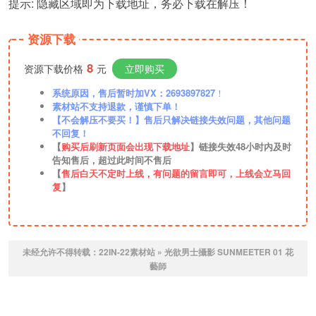
提示: 隐藏区域即为下载地址，务必下载在解压！
资源下载
8
资源下载价格
元
立即购买
系统原因，售后暂时加VX：2693897827
！
素材站不支持退款，谨慎下单！
【不会解压不要买！】售后只解决链接失效问题，其他问题
不回复！
【
购买后刷新页面会出现下载地址
】链接失效48小时内及时
告知售后，超过此时间不售后
【
售后白天不定时上线，有问题的留言即可，上线会立马回
复
】
未经允许不得转载：
22IN-22素材站
»
光欲男士攝影 SUNMEETER 01 花
藝師