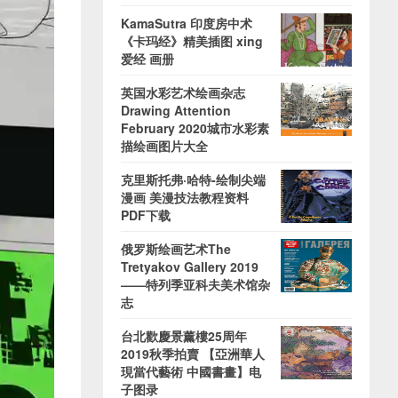
KamaSutra 印度房中术
《卡玛经》精美插图 xing
爱经 画册
英国水彩艺术绘画杂志
Drawing Attention
February 2020城市水彩素
描绘画图片大全
克里斯托弗·哈特-绘制尖端
漫画 美漫技法教程资料
PDF下载
俄罗斯绘画艺术The
Tretyakov Gallery 2019
——特列季亚科夫美术馆杂
志
台北歡慶景薰樓25周年
2019秋季拍賣 【亞洲華人
現當代藝術 中國書畫】电
子图录