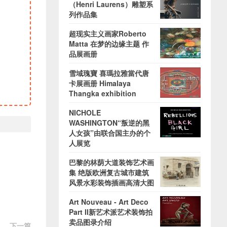
（Henri Laurens）雕塑系
列作品集
超现实主义画家Roberto
Matta 在梦的边缘主题 作
品展画册
雪域瑰寶 喜瑪拉雅當代唐
卡展画册 Himalaya
Thangka exhibition
NICHOLE
WASHINGTON“叛逆的黑
人女孩”由联合国主办的个
人展览
巴黎的林荫大道装饰艺术画
集 绝版欧洲复古城市建筑
风景水彩装饰插画高清大图
Art Nouveau - Art Deco
Part II新艺术派艺术装饰拍
卖品图录介绍
下一篇