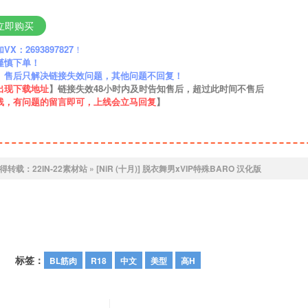
立即购买
：2693897827
！
谨慎下单！
】售后只解决链接失效问题，其他问题不回复！
出现下载地址
】链接失效48小时内及时告知售后，超过此时间不售后
线，有问题的留言即可，上线会立马回复
】
得转载：
22IN-22素材站
»
[NiR (十月)] 脱衣舞男xVIP特殊BARO 汉化版
标签：
BL筋肉
R18
中文
美型
高H