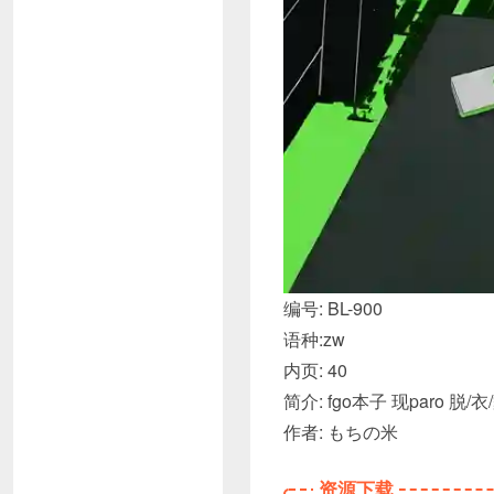
编号: BL-900
语种:zw
内页: 40
简介: fgo本子 现paro 
作者: もちの米
资源下载