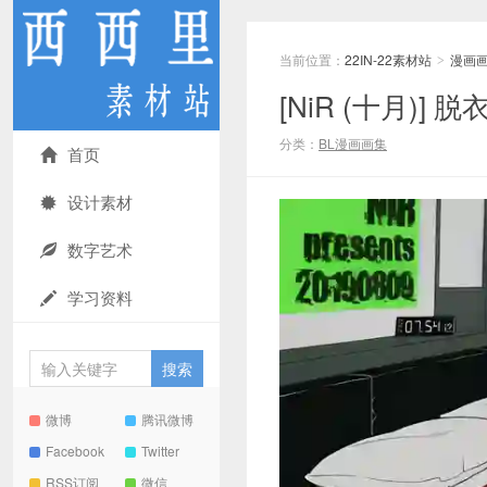
当前位置：
22IN-22素材站
漫画
>
[NiR (十月)]
分类：
BL漫画画集
首页
设计素材
数字艺术
学习资料
微博
腾讯微博
Facebook
Twitter
RSS订阅
微信