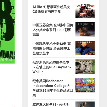
Al Rio 幻想原画性感美女
CG线稿原画设定集
中国玉器全集 全6册/中国美
术分类全集系列 1993彩图
高清
中国现代美术全集43册 高
清彩图台湾版 绘画雕塑工
艺建筑艺术
俄罗斯民间恐怖故事绘本
卡在墙上的Nile Gayman-
Wolkie
纪念英国Rochester
Independent College大
学成立35周年学生作品巡回
展
立体派大师亨利 · 劳伦斯