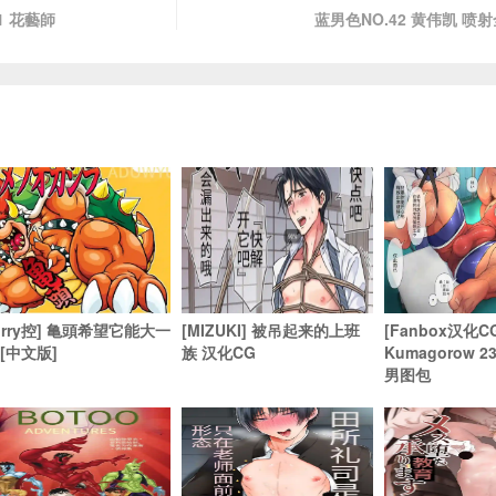
1 花藝師
蓝男色NO.42 黄伟凯 喷射全
furry控] 亀頭希望它能大一
[MIZUKI] 被吊起来的上班
[Fanbox汉化C
 [中文版]
族 汉化CG
Kumagorow 
男图包