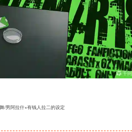
脱/衣/舞/男阿拉什×有钱人拉二的设定