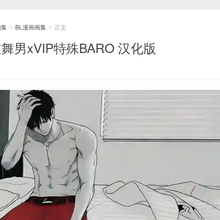
画集
BL漫画画集
正文
>
>
 脱衣舞男xVIP特殊BARO 汉化版