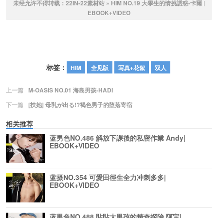
未经允许不得转载：
22IN-22素材站
»
HIM NO.19 大學生的情挑誘惑-卡爾 |
EBOOK+VIDEO
标签：
HIM
全见版
写真+花絮
双人
上一篇
M-OASIS NO.01 海島男孩-HADI
下一篇
[扶她] 母乳が出る!?褐色男子的堕落寄宿
相关推荐
蓝男色NO.486 解放下課後的私密作業 Andy|
EBOOK+VIDEO
蓝摄NO.354 可愛田徑生全力冲刺多多|
EBOOK+VIDEO
蓝男色NO.488 貼貼大男孩的精奇探險 阿宝|