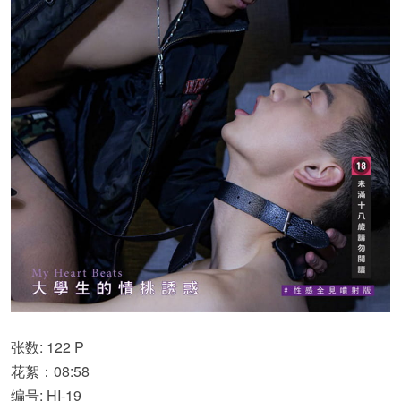
张数: 122 P
花絮：08:58
编号: HI-19