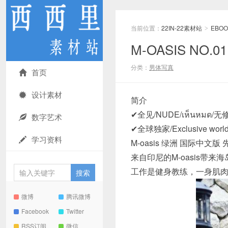
当前位置：
22IN-22素材站
EBOO
>
M-OASIS NO.
分类：
男体写真
首页
设计素材
简介
✔全见/NUDE/เห็นหมด/无
数字艺术
✔全球独家/Exclusive world
学习资料
M-oasis 绿洲 国际中文版 
来自印尼的M-oasis
工作是健身教练，一身肌
微博
腾讯微博
Facebook
Twitter
RSS订阅
微信