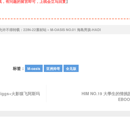
线，有问题的留言即可，上线会立马回复
】
允许不得转载：
22IN-22素材站
»
M-OASIS NO.01 海島男孩-HADI
标签：
M-oasis
亚洲帅哥
全见版
 Biggs+火影猿飞阿斯玛
HIM NO.19 大學生的情挑
EBOO