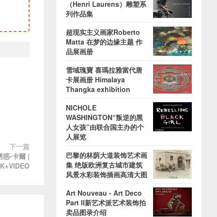
（Henri Laurens）雕塑系
列作品集
超现实主义画家Roberto
Matta 在梦的边缘主题 作
品展画册
雪域瑰寶 喜瑪拉雅當代唐
卡展画册 Himalaya
Thangka exhibition
NICHOLE
WASHINGTON“叛逆的黑
人女孩”由联合国主办的个
人展览
下一篇
巴黎的林荫大道装饰艺术画
誘惑-卡爾 |
集 绝版欧洲复古城市建筑
K+VIDEO
风景水彩装饰插画高清大图
Art Nouveau - Art Deco
Part II新艺术派艺术装饰拍
卖品图录介绍