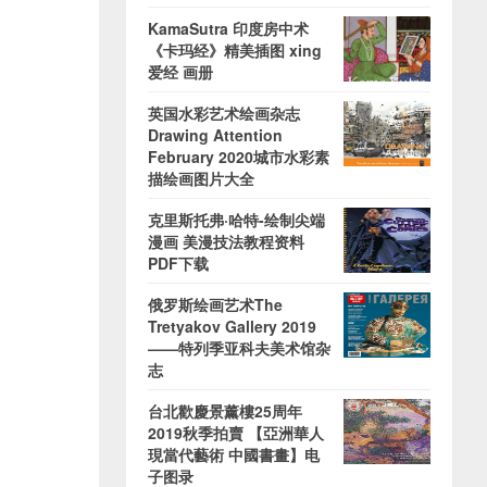
KamaSutra 印度房中术
《卡玛经》精美插图 xing
爱经 画册
英国水彩艺术绘画杂志
Drawing Attention
February 2020城市水彩素
描绘画图片大全
克里斯托弗·哈特-绘制尖端
漫画 美漫技法教程资料
PDF下载
俄罗斯绘画艺术The
Tretyakov Gallery 2019
——特列季亚科夫美术馆杂
志
台北歡慶景薰樓25周年
2019秋季拍賣 【亞洲華人
現當代藝術 中國書畫】电
子图录