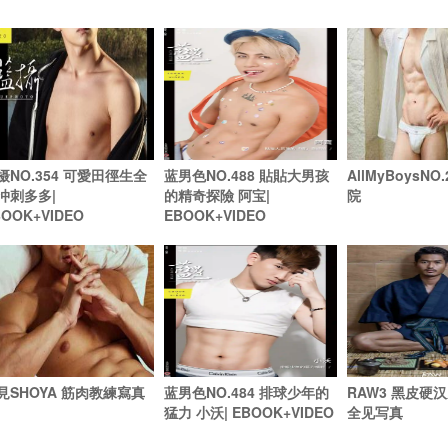
摄NO.354 可愛田徑生全
蓝男色NO.488 貼貼大男孩
AllMyBoysNO
冲刺多多|
的精奇探險 阿宝|
院
BOOK+VIDEO
EBOOK+VIDEO
見SHOYA 筋肉教練寫真
蓝男色NO.484 排球少年的
RAW3 黑皮硬
猛力 小沃| EBOOK+VIDEO
全见写真