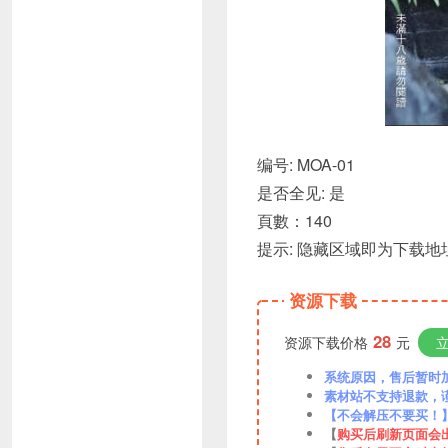
编号: MOA-01
是否全见: 是
頁數：140
提示: 隐藏区域即为下载地址
资源下载
28
资源下载价格
元
系统原因，售后暂时加VX
素材站不支持退款，
【不会解压不要买！
【
购买后刷新页面会