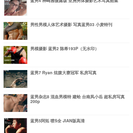
蓝男4 神崎雅微露版 亚洲男体摄影艺术写真图集
男性男模人体艺术摄影 写真蓝男03 小麦特刊
男模摄影 蓝男2 陈希193P（无水印）
蓝男7 Ryan 炫腹大赛冠军 私房写真
蓝男杂志8 混血男模特 建蛤 台南凤小岳 超私房写真
200p
蓝男5阿拓 喷S全 JIAN版高清