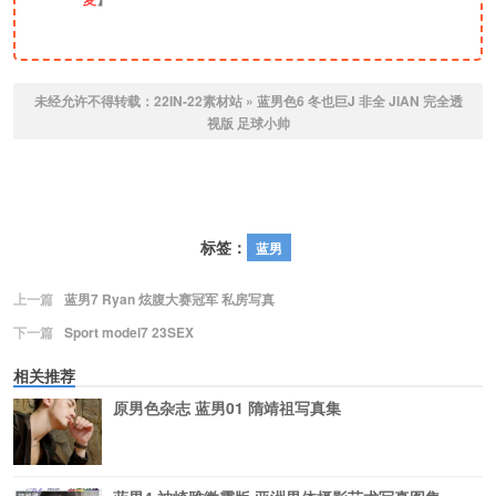
未经允许不得转载：
22IN-22素材站
»
蓝男色6 冬也巨J 非全 JIAN 完全透
视版 足球小帅
标签：
蓝男
上一篇
蓝男7 Ryan 炫腹大赛冠军 私房写真
下一篇
Sport model7 23SEX
相关推荐
原男色杂志 蓝男01 隋靖祖写真集