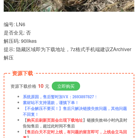
编号: LN6
是否全见: 否
解压码: 90likes
提示: 隐藏区域即为下载地址，7z格式手机端建议ZArchiver
解压
资源下载
10
资源下载价格
元
立即购买
系统原因，售后暂时加VX：2693897827
！
素材站不支持退款，谨慎下单！
【不会解压不要买！】售后只解决链接失效问题，其他问题
不回复！
【
购买后刷新页面会出现下载地址
】链接失效48小时内及时
告知售后，超过此时间不售后
【
售后白天不定时上线，有问题的留言即可，上线会立马回
复
】