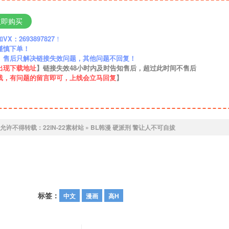
立即购买
：2693897827
！
谨慎下单！
】售后只解决链接失效问题，其他问题不回复！
出现下载地址
】链接失效48小时内及时告知售后，超过此时间不售后
线，有问题的留言即可，上线会立马回复
】
允许不得转载：
22IN-22素材站
»
BL韩漫 硬派刑 警让人不可自拔
标签：
中文
漫画
高H