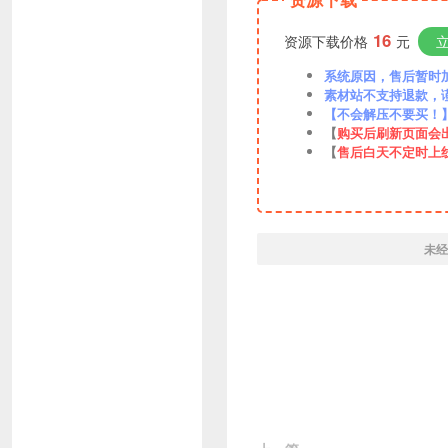
16
资源下载价格
元
系统原因，售后暂时加VX
素材站不支持退款，
【不会解压不要买！
【
购买后刷新页面会
【
售后白天不定时上
未经