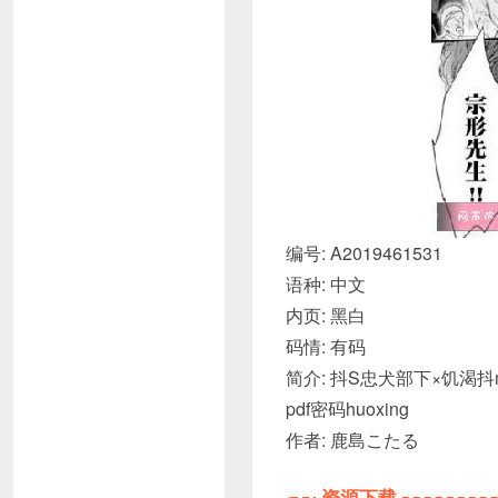
编号: A2019461531
语种: 中文
内页: 黑白
码情: 有码
简介: 抖S忠犬部下×饥渴抖m
pdf密码huoxing
作者: 鹿島こたる
资源下载