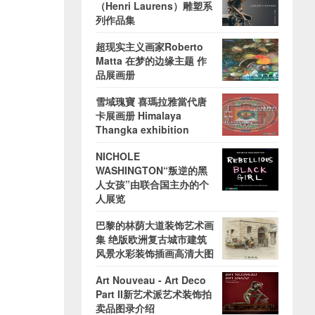
（Henri Laurens）雕塑系
列作品集
超现实主义画家Roberto
Matta 在梦的边缘主题 作
品展画册
雪域瑰寶 喜瑪拉雅當代唐
卡展画册 Himalaya
Thangka exhibition
NICHOLE
WASHINGTON“叛逆的黑
人女孩”由联合国主办的个
人展览
巴黎的林荫大道装饰艺术画
集 绝版欧洲复古城市建筑
风景水彩装饰插画高清大图
Art Nouveau - Art Deco
Part II新艺术派艺术装饰拍
卖品图录介绍