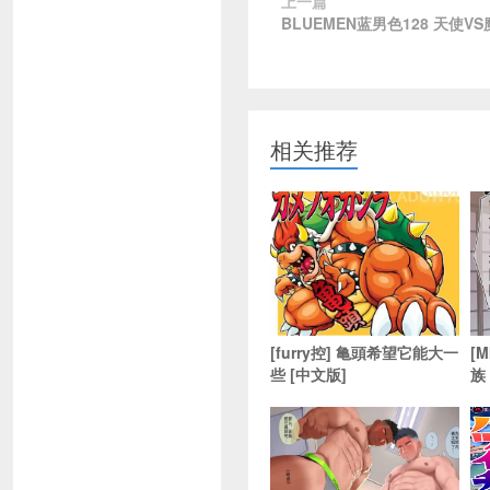
上一篇
BLUEMEN蓝男色128 天使V
相关推荐
[furry控] 亀頭希望它能大一
[
些 [中文版]
族