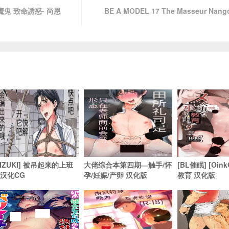
S魔鬼 致命誘惑- 尚恩
BE A MODEL 17 The Masseur Nan
MIZUKI] 被吊起来的上班
大佬综合本第四期―触手/怀
[BL催眠] [Oi
 汉化CG
孕/妊娠/产卵 汉化版
教育 汉化版