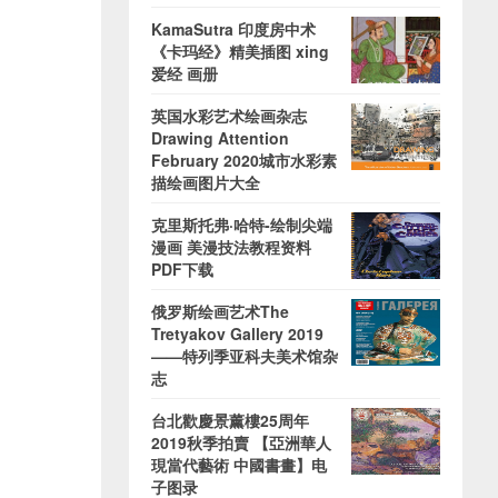
KamaSutra 印度房中术
《卡玛经》精美插图 xing
爱经 画册
英国水彩艺术绘画杂志
Drawing Attention
February 2020城市水彩素
描绘画图片大全
克里斯托弗·哈特-绘制尖端
漫画 美漫技法教程资料
PDF下载
俄罗斯绘画艺术The
Tretyakov Gallery 2019
——特列季亚科夫美术馆杂
志
台北歡慶景薰樓25周年
2019秋季拍賣 【亞洲華人
現當代藝術 中國書畫】电
子图录