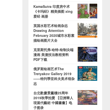
KamaSutra 印度房中术
《卡玛经》精美插图 xing
爱经 画册
英国水彩艺术绘画杂志
Drawing Attention
February 2020城市水彩素
描绘画图片大全
克里斯托弗·哈特-绘制尖端
漫画 美漫技法教程资料
PDF下载
俄罗斯绘画艺术The
Tretyakov Gallery 2019
——特列季亚科夫美术馆杂
志
台北歡慶景薰樓25周年
2019秋季拍賣 【亞洲華人
現當代藝術 中國書畫】电
子图录