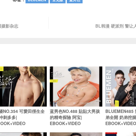
端男模摄影杂志
BL韩漫 硬派刑 警
摄NO.354 可愛田徑生全
蓝男色NO.488 貼貼大男孩
BLUEMEN48
冲刺多多|
的精奇探險 阿宝|
弟全開 奶弟挖掘 
BOOK+VIDEO
EBOOK+VIDEO
EBOOK+VIDE