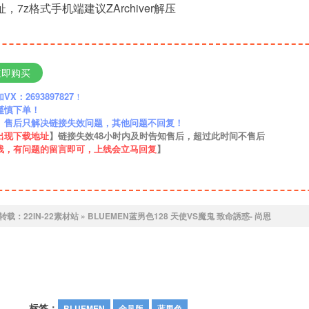
，7z格式手机端建议ZArchiver解压
立即购买
：2693897827
！
谨慎下单！
】售后只解决链接失效问题，其他问题不回复！
出现下载地址
】链接失效48小时内及时告知售后，超过此时间不售后
线，有问题的留言即可，上线会立马回复
】
转载：
22IN-22素材站
»
BLUEMEN蓝男色128 天使VS魔鬼 致命誘惑- 尚恩
标签：
BLUEMEN
全见版
蓝男色