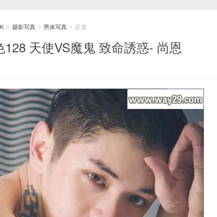
K
摄影写真
男体写真
正文
>
>
>
色128 天使VS魔鬼 致命誘惑- 尚恩