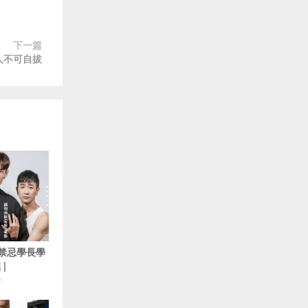
下一篇
让人不可自拔
5 禁忌學長學
|
O