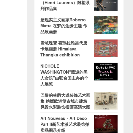
（Henri Laurens）雕塑系
列作品集
超现实主义画家Roberto
Matta 在梦的边缘主题 作
品展画册
雪域瑰寶 喜瑪拉雅當代唐
卡展画册 Himalaya
Thangka exhibition
NICHOLE
WASHINGTON“叛逆的黑
人女孩”由联合国主办的个
人展览
巴黎的林荫大道装饰艺术画
集 绝版欧洲复古城市建筑
风景水彩装饰插画高清大图
Art Nouveau - Art Deco
Part II新艺术派艺术装饰拍
卖品图录介绍