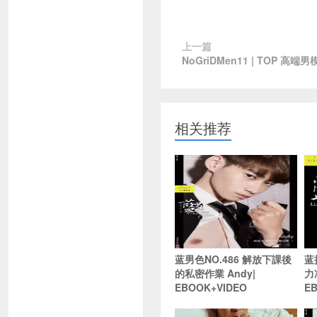
上一篇
NoGriDMen11 | TOP 高
相关推荐
蓝男色NO.486 解放下課後
蓝
的私密作業 Andy|
力
EBOOK+VIDEO
E