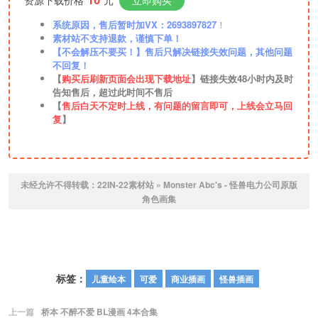
系统原因，售后暂时加VX：2693897827
！
素材站不支持退款，谨慎下单！
【不会解压不要买！】售后只解决链接失效问题，其他问题
不回复！
【
购买后刷新页面会出现下载地址
】链接失效48小时内及时
告知售后，超过此时间不售后
【
售后白天不定时上线，有问题的留言即可，上线会立马回
复
】
未经允许不得转载：
22IN-22素材站
»
Monster Abc's - 怪兽电力公司原版
角色画集
标签：
儿童绘本
可爱
商业插画
怪兽插画
上一篇
桥本 不醉不爱 BL漫画 4本合集