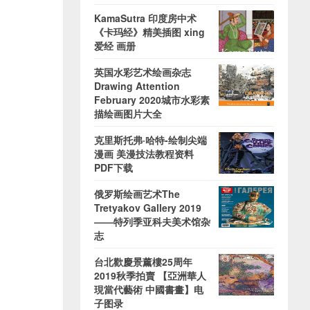
KamaSutra 印度房中术
《卡玛经》精美插图 xing
爱经 画册
英国水彩艺术绘画杂志
Drawing Attention
February 2020城市水彩素
描绘画图片大全
克里斯托弗·哈特-绘制尖端
漫画 美漫技法教程资料
PDF下载
俄罗斯绘画艺术The
Tretyakov Gallery 2019
——特列季亚科夫美术馆杂
志
台北歡慶景薰樓25周年
2019秋季拍賣 【亞洲華人
現當代藝術 中國書畫】电
子图录