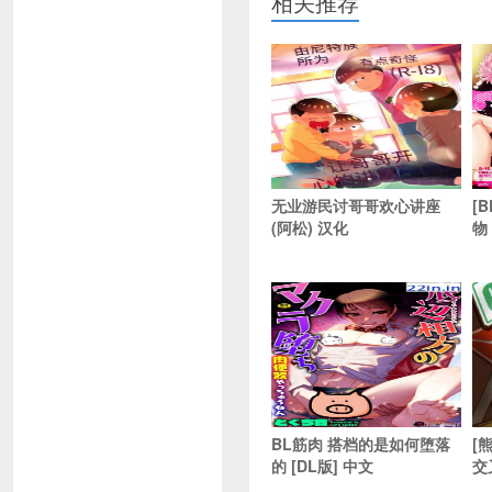
相关推荐
无业游民讨哥哥欢心讲座
[
(阿松) 汉化
物 
BL筋肉 搭档的是如何堕落
[熊
的 [DL版] 中文
交