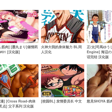
BL筋肉] [墨丸まり]催情药
火神大我的身体魅力 BL同
正/太[司馬ゆうじ/
#01 [汉化版]
人汉化
Engine] 海辺
话完结 汉化版
漫] [Cross Road-肉体
[校园BL] 发情委员长 中文
慾見SHOYA 
叉点] 父子系列 汉化版