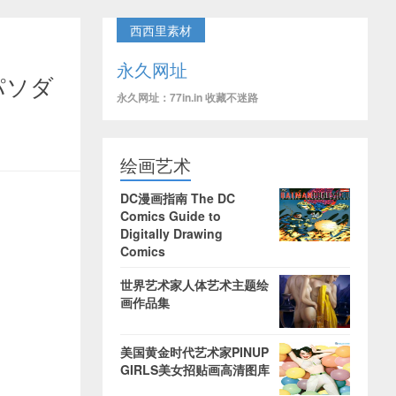
西西里素材
永久网址
色パソダ
永久网址：77in.in 收藏不迷路
绘画艺术
DC漫画指南 The DC
Comics Guide to
Digitally Drawing
Comics
世界艺术家人体艺术主题绘
画作品集
美国黄金时代艺术家PINUP
GIRLS美女招贴画高清图库