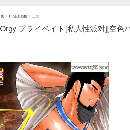
画集
BL漫画画集
正文
>
>
exual Orgy プライベイト[私人性派对][空