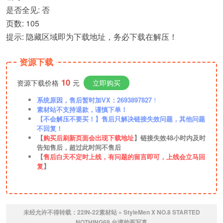
是否全见: 否
页数: 105
提示: 隐藏区域即为下载地址，务必下载在解压！
资源下载
10
资源下载价格
元
立即购买
系统原因，售后暂时加VX：2693897827
！
素材站不支持退款，谨慎下单！
【不会解压不要买！】售后只解决链接失效问题，其他问题
不回复！
【
购买后刷新页面会出现下载地址
】链接失效48小时内及时
告知售后，超过此时间不售后
【
售后白天不定时上线，有问题的留言即可，上线会立马回
复
】
未经允许不得转载：
22IN-22素材站
»
StyleMen X NO.8 STARTED
NOTHING69 台湾帅哥写真