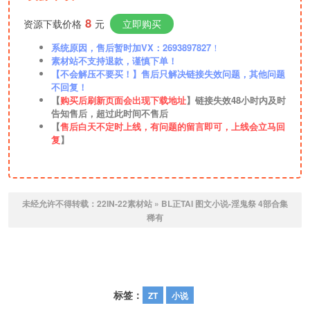
8
资源下载价格
元
立即购买
系统原因，售后暂时加VX：2693897827
！
素材站不支持退款，谨慎下单！
【不会解压不要买！】售后只解决链接失效问题，其他问题
不回复！
【
购买后刷新页面会出现下载地址
】链接失效48小时内及时
告知售后，超过此时间不售后
【
售后白天不定时上线，有问题的留言即可，上线会立马回
复
】
未经允许不得转载：
22IN-22素材站
»
BL正TAI 图文小说-淫鬼祭 4部合集
稀有
标签：
ZT
小说