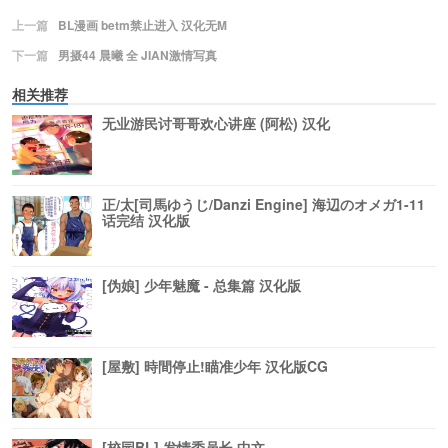
上一篇
BL漫画 betm禁止进入 汉化无M
下一篇
男摄44 晨曦 全 JIAN激情写真
相关推荐
无业游民讨哥哥欢心讲座 (阿松) 汉化
正/太[司馬ゆうじ/Danzi Engine] 海辺のオメガ1-11
话完结 汉化版
[伪娘] 少年魅魔 - 总集篇 汉化版
[屋敷] 時間停止!瞄准少年 汉化版CG
[校园BL] 发情委员长 中文