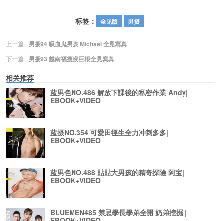
标签：
全见版
男摄
上一篇
男摄94 吸血鬼男孩 Michael 全見寫真
下一篇
男摄93 越南福瘦猴巨根全見寫真
相关推荐
蓝男色NO.486 解放下課後的私密作業 Andy|
EBOOK+VIDEO
蓝摄NO.354 可愛田徑生全力冲刺多多|
EBOOK+VIDEO
蓝男色NO.488 貼貼大男孩的精奇探險 阿宝|
EBOOK+VIDEO
BLUEMEN485 禁忌學長學弟全開 奶弟挖掘 |
EBOOK+VIDEO