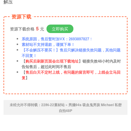
解压
资源下载
5
资源下载价格
元
立即购买
系统原因，售后暂时加VX：2693897827
！
素材站不支持退款，谨慎下单！
【不会解压不要买！】售后只解决链接失效问题，其他问题
不回复！
【
购买后刷新页面会出现下载地址
】链接失效48小时内及时
告知售后，超过此时间不售后
【
售后白天不定时上线，有问题的留言即可，上线会立马回
复
】
未经允许不得转载：
22IN-22素材站
»
男攝94s 吸血鬼男孩 Michael 私密
自拍48P