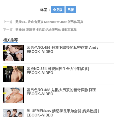
标签：
全见版
男摄
上一篇
男摄94+ 吸血鬼男孩 Michael 全 JIAN版男体写真
下一篇
男攝99 眼睛男神凯森 纪念版男体摄影写真集
相关推荐
蓝男色NO.486 解放下課後的私密作業 Andy|
EBOOK+VIDEO
蓝摄NO.354 可愛田徑生全力冲刺多多|
EBOOK+VIDEO
蓝男色NO.488 貼貼大男孩的精奇探險 阿宝|
EBOOK+VIDEO
BLUEMEN485 禁忌學長學弟全開 奶弟挖掘 |
EBOOK+VIDEO