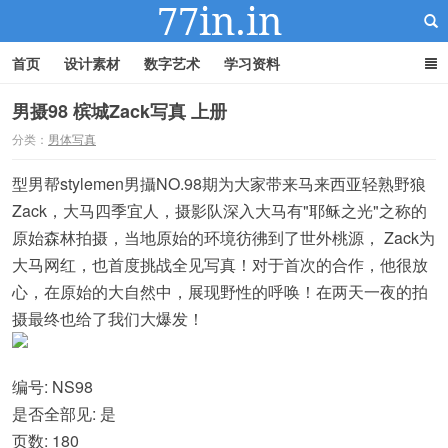
首页
设计素材
数字艺术
学习资料
男摄98 槟城Zack写真 上册
分类：
男体写真
22IN-22素材站
型男帮stylemen男攝NO.98期为大家带来马来西亚轻熟野狼
Zack，大马四季宜人，摄影队深入大马有"耶稣之光"之称的
原始森林拍摄，当地原始的环境彷彿到了世外桃源， Zack为
大马网红，也首度挑战全见写真！对于首次的合作，他很放
心，在原始的大自然中，展现野性的呼唤！在两天一夜的拍
摄最终也给了我们大爆发！
编号: NS98
是否全部见: 是
页数: 180