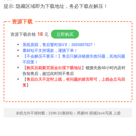
提示: 隐藏区域即为下载地址，务必下载在解压！
资源下载
18
资源下载价格
元
立即购买
系统原因，售后暂时加VX：2693897827
！
素材站不支持退款，谨慎下单！
【不会解压不要买！】售后只解决链接失效问题，其他问题
不回复！
【
购买后刷新页面会出现下载地址
】链接失效48小时内及时
告知售后，超过此时间不售后
【
售后白天不定时上线，有问题的留言即可，上线会立马回
复
】
未经允许不得转载：
22IN-22素材站
»
男摄98 槟城Zack写真 上册