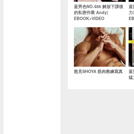
蓝男色NO.486 解放下課後
蓝
的私密作業 Andy|
力
EBOOK+VIDEO
E
慾見SHOYA 筋肉教練寫真
蓝
猛