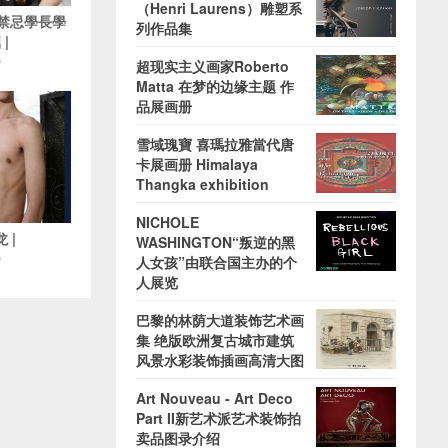
（Henri Laurens）雕塑系
5 禁忌學長學
列作品集
|
O
超现实主义画家Roberto
Matta 在梦的边缘主题 作
品展画册
雪域瑰寶 喜瑪拉雅當代唐
卡展画册 Himalaya
Thangka exhibition
NICHOLE
 |
WASHINGTON“叛逆的黑
O
人女孩”由联合国主办的个
人展览
巴黎的林荫大道装饰艺术画
集 绝版欧洲复古城市建筑
风景水彩装饰插画高清大图
Art Nouveau - Art Deco
Part II新艺术派艺术装饰拍
卖品图录介绍