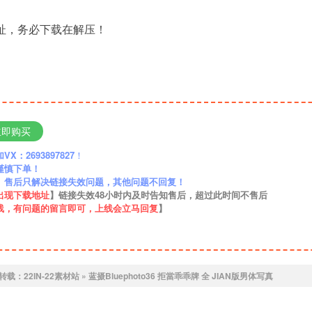
地址，务必下载在解压！
立即购买
：2693897827
！
谨慎下单！
】售后只解决链接失效问题，其他问题不回复！
出现下载地址
】链接失效48小时内及时告知售后，超过此时间不售后
线，有问题的留言即可，上线会立马回复
】
转载：
22IN-22素材站
»
蓝摄Bluephoto36 拒當乖乖牌 全 JIAN版男体写真