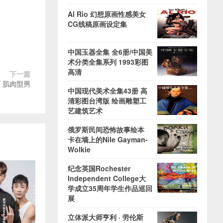
Al Rio 幻想原画性感美女
CG线稿原画设定集
中国玉器全集 全6册/中国美
术分类全集系列 1993彩图
高清
下一篇
HY 肌肉型男
中国现代美术全集43册 高
清彩图台湾版 绘画雕塑工
艺建筑艺术
俄罗斯民间恐怖故事绘本
卡在墙上的Nile Gayman-
Wolkie
纪念英国Rochester
Independent College大
学成立35周年学生作品巡回
展
立体派大师亨利 · 劳伦斯