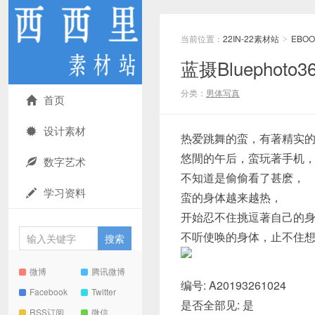
当前位置：
22IN-22素材站
EBOO
>
蓝摄Bluephot
分类：
男体写真
首页
设计素材
热爱跳舞的蛮，有著精实
悠閒的午后，蛮玩著手机
数字艺术
不知道是偷偷看了甚麽，
学习资料
蛮的身体越来越热，
开始忍不住挑逗著自己的
不听使唤的身体，止不住想
微博
腾讯微博
编号: A20193261024
Facebook
Twitter
是否全部见: 是
RSS订阅
微信