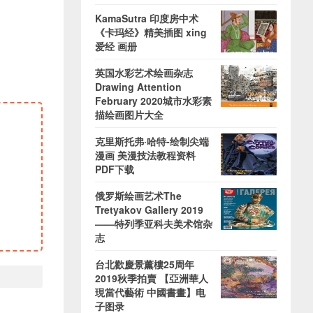
KamaSutra 印度房中术
《卡玛经》精美插图 xing
爱经 画册
英国水彩艺术绘画杂志
Drawing Attention
February 2020城市水彩素
描绘画图片大全
克里斯托弗·哈特-绘制尖端
漫画 美漫技法教程资料
PDF下载
俄罗斯绘画艺术The
Tretyakov Gallery 2019
——特列季亚科夫美术馆杂
志
台北歡慶景薰樓25周年
2019秋季拍賣 【亞洲華人
現當代藝術 中國書畫】电
子图录