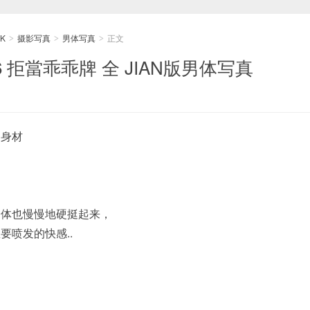
K
摄影写真
男体写真
正文
>
>
>
o36 拒當乖乖牌 全 JIAN版男体写真
的身材
，
身体也慢慢地硬挺起来，
要喷发的快感..