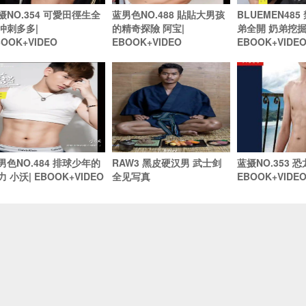
摄NO.354 可愛田徑生全
蓝男色NO.488 貼貼大男孩
BLUEMEN48
冲刺多多|
的精奇探險 阿宝|
弟全開 奶弟挖掘 
BOOK+VIDEO
EBOOK+VIDEO
EBOOK+VIDE
男色NO.484 排球少年的
RAW3 黑皮硬汉男 武士剑
蓝摄NO.353 恐龙
力 小沃| EBOOK+VIDEO
全见写真
EBOOK+VIDE