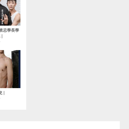
5 禁忌學長學
|
O
 |
O