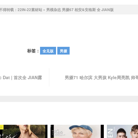
不得转载：
22IN-22素材站
»
男模杂志 男摄67 柏安&安格斯 全 JIAN版
标签：
全见版
男摄
c Dat | 首次全 JIAN露
男摄71 哈尔滨 大男孩 Kyle周亮凯 