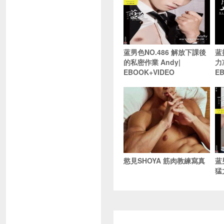
蓝男色NO.486 解放下課後
蓝
的私密作業 Andy|
力
EBOOK+VIDEO
E
慾見SHOYA 筋肉教練寫真
蓝
猛