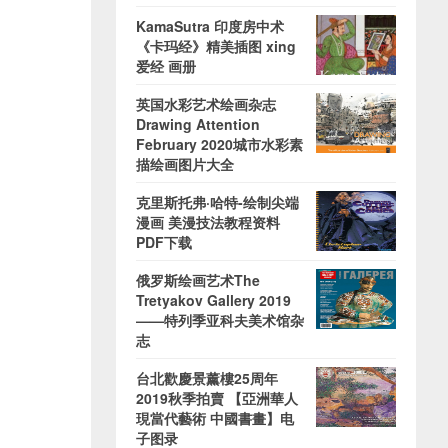
KamaSutra 印度房中术
《卡玛经》精美插图 xing
爱经 画册
英国水彩艺术绘画杂志
Drawing Attention
February 2020城市水彩素
描绘画图片大全
克里斯托弗·哈特-绘制尖端
漫画 美漫技法教程资料
PDF下载
俄罗斯绘画艺术The
Tretyakov Gallery 2019
——特列季亚科夫美术馆杂
志
台北歡慶景薰樓25周年
2019秋季拍賣 【亞洲華人
現當代藝術 中國書畫】电
子图录