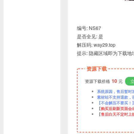
编号: NS67
是否全见: 是
解压码: way29.top
提示: 隐藏区域即为下载地址
资源下载
10
资源下载价格
元
系统原因，售后暂时加VX
素材站不支持退款，
【不会解压不要买！
【
购买后刷新页面会
【
售后白天不定时上