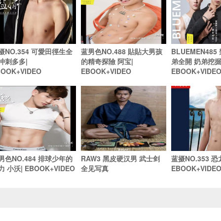
摄NO.354 可愛田徑生全
蓝男色NO.488 貼貼大男孩
BLUEMEN48
冲刺多多|
的精奇探險 阿宝|
弟全開 奶弟挖掘 
BOOK+VIDEO
EBOOK+VIDEO
EBOOK+VIDE
男色NO.484 排球少年的
RAW3 黑皮硬汉男 武士剑
蓝摄NO.353 恐龙
力 小沃| EBOOK+VIDEO
全见写真
EBOOK+VIDE