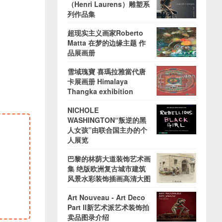
（Henri Laurens）雕塑系
列作品集
超现实主义画家Roberto
Matta 在梦的边缘主题 作
品展画册
雪域瑰寶 喜瑪拉雅當代唐
卡展画册 Himalaya
Thangka exhibition
NICHOLE
WASHINGTON“叛逆的黑
人女孩”由联合国主办的个
人展览
巴黎的林荫大道装饰艺术画
集 绝版欧洲复古城市建筑
风景水彩装饰插画高清大图
Art Nouveau - Art Deco
Part II新艺术派艺术装饰拍
卖品图录介绍