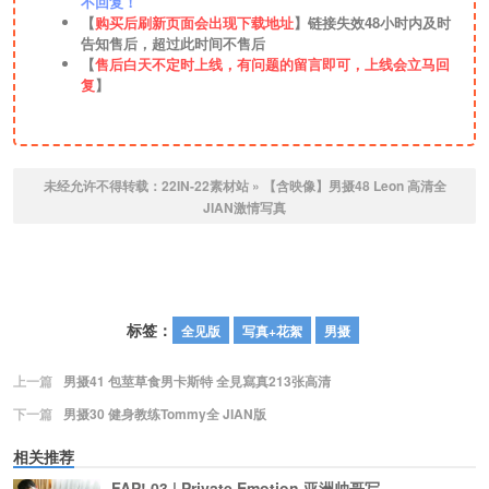
不回复！
【
购买后刷新页面会出现下载地址
】链接失效48小时内及时
告知售后，超过此时间不售后
【
售后白天不定时上线，有问题的留言即可，上线会立马回
复
】
未经允许不得转载：
22IN-22素材站
»
【含映像】男摄48 Leon 高清全
JIAN激情写真
标签：
全见版
写真+花絮
男摄
上一篇
男摄41 包莖草食男卡斯特 全見寫真213张高清
下一篇
男摄30 健身教练Tommy全 JIAN版
相关推荐
FAP! 03 | Private Emotion 亚洲帅哥写