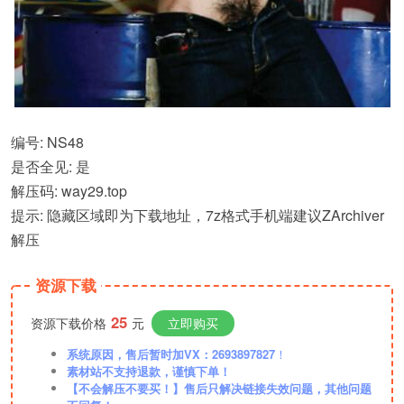
编号: NS48
是否全见: 是
解压码: way29.top
提示: 隐藏区域即为下载地址，7z格式手机端建议ZArchiver
解压
资源下载
25
资源下载价格
元
立即购买
系统原因，售后暂时加VX：2693897827
！
素材站不支持退款，谨慎下单！
【不会解压不要买！】售后只解决链接失效问题，其他问题