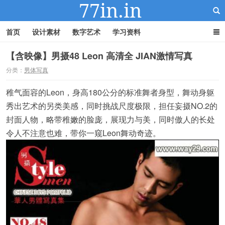
首页
设计素材
数字艺术
学习资料
【含映像】男摄48 Leon 高清全 JIAN激情写真
分类：
男体写真
22IN-22素材站
稚气面容的Leon，身高180公分的标准舞者身型，舞动身躯
秀出艺术的另类美感，同时挑战尺度极限，担任妄摄NO.2的
封面人物，略带稚嫩的脸庞，展现力与美，同时傲人的长处
令人不注意也难，带你一窥Leon舞动奇迹。