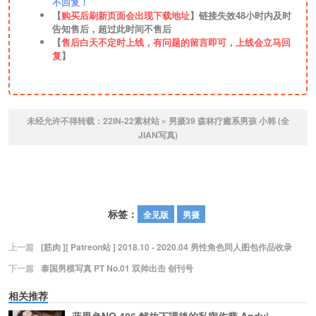
不回复！
【
购买后刷新页面会出现下载地址
】链接失效48小时内及时
告知售后，超过此时间不售后
【
售后白天不定时上线，有问题的留言即可，上线会立马回
复
】
未经允许不得转载：
22IN-22素材站
»
男摄39 森林疗癒系男孩 小韩 (全
JIAN写真)
标签：
全见版
男摄
上一篇
[筋肉 ][ Patreon站 ] 2018.10 - 2020.04 男性角色同人图包作品收录
下一篇
泰国男模写真 PT No.01 双帅出击 创刊号
相关推荐