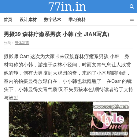
首页
设计素材
数字艺术
学习资料
男摄39 森林疗癒系男孩 小韩 (全 JIAN写真)
分类：
男体写真
22IN-22素材站
摄影师 Carr 这次为大家带来汉族森林疗癒系男孩 小韩，身
材匀称的小韩，游走于森林小径间，时而文青气息让人欣赏
他的静，偶有大男孩到大观园的奇，来的了小木屋瞬间硬，
室内的拍摄显得放鬆自在，小小韩也就甦醒了，在Carr 的镜
头下，小韩显得文青气质!又不失男孩本色!期待读者给于支持
与鼓励!