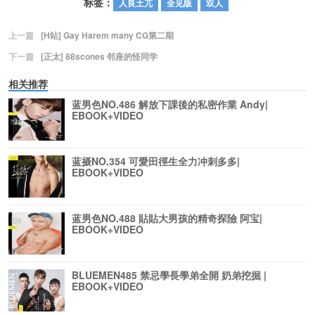
标签：
人良土兀
全见版
双人
上一篇
[H站] Gay Harem many CG第二期
下一篇
[正太] 88scones 邻座的怪同学
相关推荐
蓝男色NO.486 解放下課後的私密作業 Andy|
EBOOK+VIDEO
蓝摄NO.354 可愛田徑生全力冲刺多多|
EBOOK+VIDEO
蓝男色NO.488 貼貼大男孩的精奇探險 阿宝|
EBOOK+VIDEO
BLUEMEN485 禁忌學長學弟全開 奶弟挖掘 |
EBOOK+VIDEO