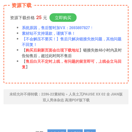
资源下载
25
资源下载价格
元
立即购买
系统原因，售后暂时加VX：2693897827
！
素材站不支持退款，谨慎下单！
【不会解压不要买！】售后只解决链接失效问题，其他问题
不回复！
【
购买后刷新页面会出现下载地址
】链接失效48小时内及时
告知售后，超过此时间不售后
【
售后白天不定时上线，有问题的留言即可，上线会立马回
复
】
未经允许不得转载：
22IN-22素材站
»
人良土兀PAUSE XX 02 全 JIAN版
双人男体杂志 高清PDF版下载