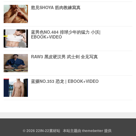
慾見SHOYA 筋肉教練寫真
蓝男色NO.484 排球少年的猛力 小沃|
EBOOK+VIDEO
RAW3 黑皮硬汉男 武士剑 全见写真
蓝摄NO.353 恐龙 | EBOOK+VIDEO
© 2026
22IN-22素材站
本站主题由
themebetter
提供