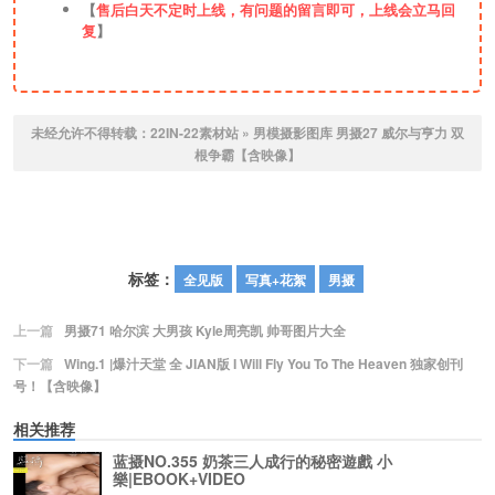
【
售后白天不定时上线，有问题的留言即可，上线会立马回
复
】
未经允许不得转载：
22IN-22素材站
»
男模摄影图库 男摄27 威尔与亨力 双
根争霸【含映像】
标签：
全见版
写真+花絮
男摄
上一篇
男摄71 哈尔滨 大男孩 Kyle周亮凯 帅哥图片大全
下一篇
Wing.1 |爆汁天堂 全 JIAN版 I Will Fly You To The Heaven 独家创刊
号！【含映像】
相关推荐
蓝摄NO.355 奶茶三人成行的秘密遊戲 小
樂|EBOOK+VIDEO