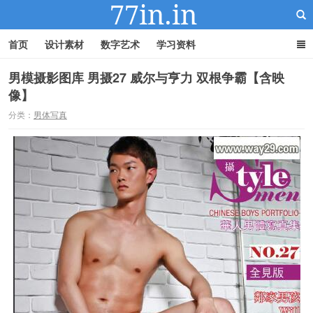
首页
设计素材
数字艺术
学习资料
男模摄影图库 男摄27 威尔与亨力 双根争霸【含映
像】
22IN-22素材站
分类：
男体写真