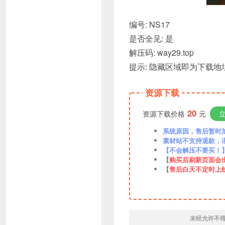
编号: NS17
是否全见: 是
解压码: way29.top
提示: 隐藏区域即为下载地址
资源下载
20
资源下载价格
元
系统原因，售后暂时加VX
素材站不支持退款，
【不会解压不要买！
【
购买后刷新页面会
【
售后白天不定时上
未经允许不