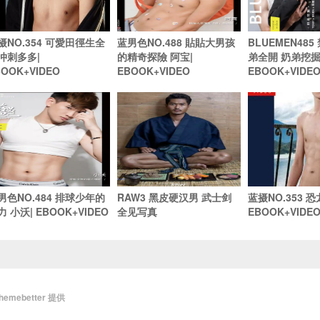
摄NO.354 可愛田徑生全
蓝男色NO.488 貼貼大男孩
BLUEMEN48
冲刺多多|
的精奇探險 阿宝|
弟全開 奶弟挖掘 
BOOK+VIDEO
EBOOK+VIDEO
EBOOK+VIDE
男色NO.484 排球少年的
RAW3 黑皮硬汉男 武士剑
蓝摄NO.353 恐龙
力 小沃| EBOOK+VIDEO
全见写真
EBOOK+VIDE
themebetter
提供