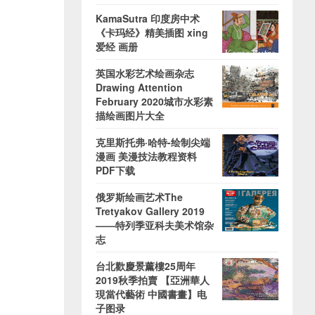
KamaSutra 印度房中术
《卡玛经》精美插图 xing
爱经 画册
英国水彩艺术绘画杂志
Drawing Attention
February 2020城市水彩素
描绘画图片大全
克里斯托弗·哈特-绘制尖端
漫画 美漫技法教程资料
PDF下载
俄罗斯绘画艺术The
Tretyakov Gallery 2019
——特列季亚科夫美术馆杂
志
台北歡慶景薰樓25周年
2019秋季拍賣 【亞洲華人
現當代藝術 中國書畫】电
子图录