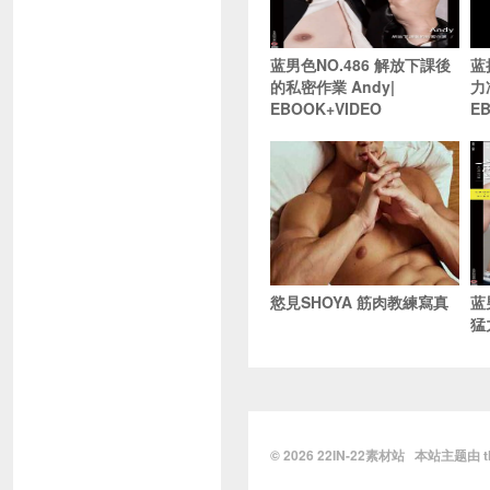
蓝男色NO.486 解放下課後
蓝
的私密作業 Andy|
力
EBOOK+VIDEO
E
慾見SHOYA 筋肉教練寫真
蓝
猛
© 2026
22IN-22素材站
本站主题由