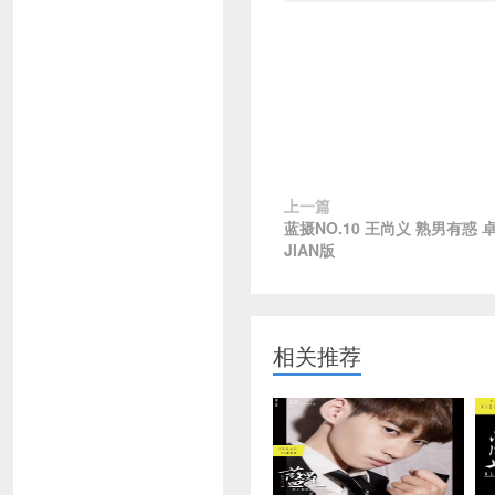
上一篇
蓝摄NO.10 王尚义 熟男有惑 
JIAN版
相关推荐