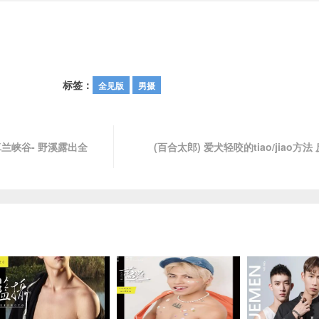
标签：
全见版
男摄
卓兰峡谷- 野溪露出全
(百合太郎) 爱犬轻咬的tiao/jiao方法