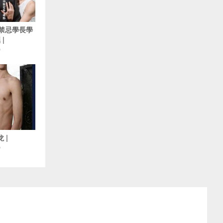
5 禁忌學長學
|
O
 |
O