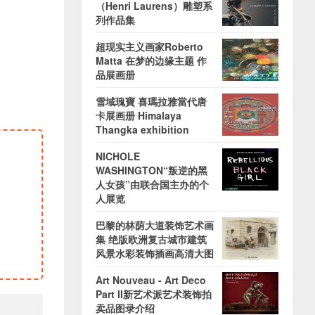
（Henri Laurens）雕塑系
列作品集
超现实主义画家Roberto
Matta 在梦的边缘主题 作
品展画册
雪域瑰寶 喜瑪拉雅當代唐
卡展画册 Himalaya
Thangka exhibition
NICHOLE
WASHINGTON“叛逆的黑
人女孩”由联合国主办的个
人展览
巴黎的林荫大道装饰艺术画
集 绝版欧洲复古城市建筑
风景水彩装饰插画高清大图
Art Nouveau - Art Deco
Part II新艺术派艺术装饰拍
卖品图录介绍