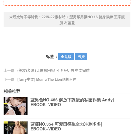
未经允许不得转载：
22IN-22素材站
»
型男帮男摄NO.16 健身教練 王字腹
肌 布蓝登
标签：
全见版
男摄
上一篇
(美攻)犬彼 (犬屋敷)作品 イキたい男 中文完结
下一篇
[furry中文] Mumu The Lion动机不纯
相关推荐
蓝男色NO.486 解放下課後的私密作業 Andy|
EBOOK+VIDEO
蓝摄NO.354 可愛田徑生全力冲刺多多|
EBOOK+VIDEO