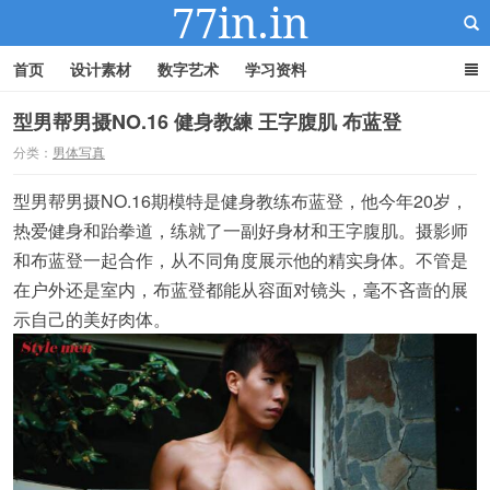
首页
设计素材
数字艺术
学习资料
型男帮男摄NO.16 健身教練 王字腹肌 布蓝登
分类：
男体写真
22IN-22素材站
型男帮男摄NO.16期模特是健身教练布蓝登，他今年20岁，
热爱健身和跆拳道，练就了一副好身材和王字腹肌。摄影师
和布蓝登一起合作，从不同角度展示他的精实身体。不管是
在户外还是室内，布蓝登都能从容面对镜头，毫不吝啬的展
示自己的美好肉体。