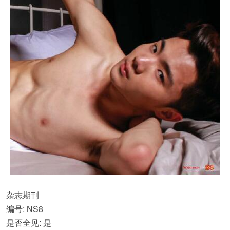
杂志期刊
编号: NS8
是否全见: 是