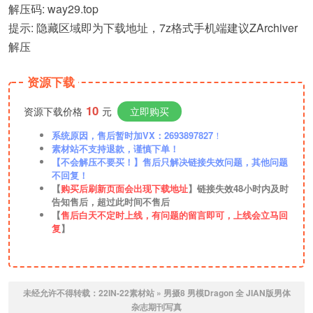
解压码: way29.top
提示: 隐藏区域即为下载地址，7z格式手机端建议ZArchiver
解压
资源下载
10
资源下载价格
元
立即购买
系统原因，售后暂时加VX：2693897827
！
素材站不支持退款，谨慎下单！
【不会解压不要买！】售后只解决链接失效问题，其他问题
不回复！
【
购买后刷新页面会出现下载地址
】链接失效48小时内及时
告知售后，超过此时间不售后
【
售后白天不定时上线，有问题的留言即可，上线会立马回
复
】
未经允许不得转载：
22IN-22素材站
»
男摄8 男模Dragon 全 JIAN版男体
杂志期刊写真