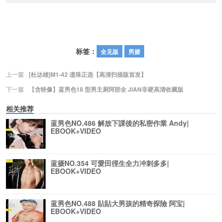
标签：
全见版
男摄
上一篇
[杜达雄]M1-42 遗珠正选【高清扫描版首发】
下一篇
【含映像】蓝男色18 型男主厨阿部全 JIAN非硬高清收藏版
相关推荐
蓝男色NO.486 解放下課後的私密作業 Andy|
EBOOK+VIDEO
蓝摄NO.354 可愛田徑生全力冲刺多多|
EBOOK+VIDEO
蓝男色NO.488 貼貼大男孩的精奇探險 阿宝|
EBOOK+VIDEO