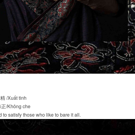
/Xuất tinh
正/Không che
o satisfy those who like to bare it all.