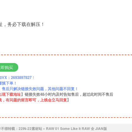
地址，务必下载在解压！
立即购买
：2693897827
！
谨慎下单！
】售后只解决链接失效问题，其他问题不回复！
出现下载地址
】链接失效48小时内及时告知售后，超过此时间不售后
线，有问题的留言即可，上线会立马回复
】
许不得转载：
22IN-22素材站
»
RAW 01 Some Like It RAW 全 JIAN版