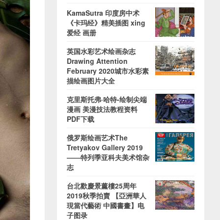
KamaSutra 印度房中术
《卡玛经》精美插图 xing
爱经 画册
英国水彩艺术绘画杂志
Drawing Attention
February 2020城市水彩素
描绘画图片大全
克里斯托弗·哈特-绘制尖端
漫画 美漫技法教程资料
PDF下载
俄罗斯绘画艺术The
Tretyakov Gallery 2019
——特列季亚科夫美术馆杂
志
台北歡慶景薰樓25周年
2019秋季拍賣 【亞洲華人
現當代藝術 中國書畫】电
子图录