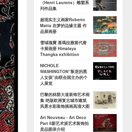
（Henri Laurens）雕塑系
列作品集
超现实主义画家Roberto
Matta 在梦的边缘主题 作
品展画册
雪域瑰寶 喜瑪拉雅當代唐
卡展画册 Himalaya
Thangka exhibition
NICHOLE
WASHINGTON“叛逆的黑
人女孩”由联合国主办的个
人展览
巴黎的林荫大道装饰艺术画
集 绝版欧洲复古城市建筑
风景水彩装饰插画高清大图
Art Nouveau - Art Deco
Part II新艺术派艺术装饰拍
卖品图录介绍