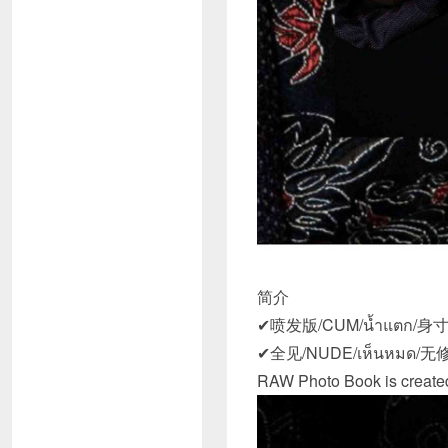
简介
✔喷发版/CUM/น้ำแตก/身寸精 
✔全见/NUDE/เห็นหมด/无修
RAW Photo Book is created t