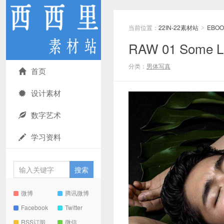
当前位置：
22IN-22素材站
EBOO
>
RAW 01 Some L
分类：
男体写真
首页
设计素材
数字艺术
学习资料
微博
腾讯微博
Facebook
Twitter
RSS订阅
微信