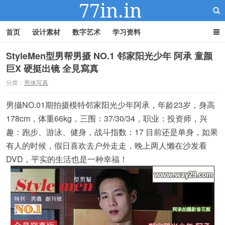
首页
设计素材
数字艺术
学习资料
StyleMen型男帮男摄 NO.1 邻家阳光少年 阿承 童颜
巨X 硬挺出镜 全見寫真
22IN-22素材站
分类：
男体写真
男攝NO.01期拍摄模特邻家阳光少年阿承，年龄23岁，身高
178cm，体重66kg，三围：37/30/34，职业：投资师，兴
趣：跑步、游泳、健身，战斗指数：17 目前还是单身，如果
有人的时候，假日喜欢去户外走走，晚上两人懒在沙发看
DVD，平实的生活也是一种幸福！