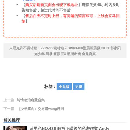
【
购买后刷新页面会出现下载地址
】链接失效48小时内及时
告知售后，超过此时间不售后
【
售后白天不定时上线，有问题的留言即可，上线会立马回
复
】
未经允许不得转载：
22IN-22素材站
»
StyleMen型男帮男摄 NO.1 邻家阳
光少年 阿承 童颜巨X 硬挺出镜 全見寫真
标签：
全见版
男摄
上一篇
纯情攻治愈受合集
下一篇
（少年筋肉）交尾暗wang精图
相关推荐
蓝男色NO.486 解放下課後的私密作業 Andy|