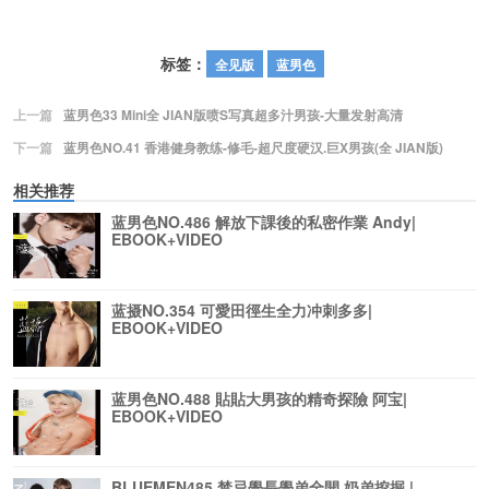
标签：
全见版
蓝男色
上一篇
蓝男色33 Mini全 JIAN版喷S写真超多汁男孩-大量发射高清
下一篇
蓝男色NO.41 香港健身教练-修毛-超尺度硬汉.巨X男孩(全 JIAN版)
相关推荐
蓝男色NO.486 解放下課後的私密作業 Andy|
EBOOK+VIDEO
蓝摄NO.354 可愛田徑生全力冲刺多多|
EBOOK+VIDEO
蓝男色NO.488 貼貼大男孩的精奇探險 阿宝|
EBOOK+VIDEO
BLUEMEN485 禁忌學長學弟全開 奶弟挖掘 |