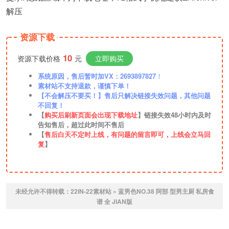
解压
资源下载
10
资源下载价格
元
立即购买
系统原因，售后暂时加VX：2693897827
！
素材站不支持退款，谨慎下单！
【不会解压不要买！】售后只解决链接失效问题，其他问题
不回复！
【
购买后刷新页面会出现下载地址
】链接失效48小时内及时
告知售后，超过此时间不售后
【
售后白天不定时上线，有问题的留言即可，上线会立马回
复
】
未经允许不得转载：
22IN-22素材站
»
蓝男色NO.38 阿部 型男主厨 私房食
谱 全 JIAN版