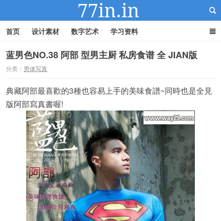
首页
设计素材
数字艺术
学习资料
蓝男色NO.38 阿部 型男主厨 私房食谱 全 JIAN版
分类：
男体写真
22IN-22素材站
典藏阿部最喜歡的3種也容易上手的美味食譜~同時也是全見
版阿部寫真書喔!