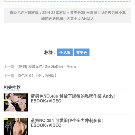
未经允许不得转载：
22IN-22素材站
»
蓝男色28 王派派-巨J走秀男模小真
崎航色遇神秘小天菜全 JIAN乱入
标签：
全见版
蓝男色
上一篇
[筋肉] 和谐兄弟 (DieDieDie) – Vivre
下一篇
原色间 04 【全 JIAN版】
相关推荐
蓝男色NO.486 解放下課後的私密作業 Andy|
EBOOK+VIDEO
蓝摄NO.354 可愛田徑生全力冲刺多多|
EBOOK+VIDEO