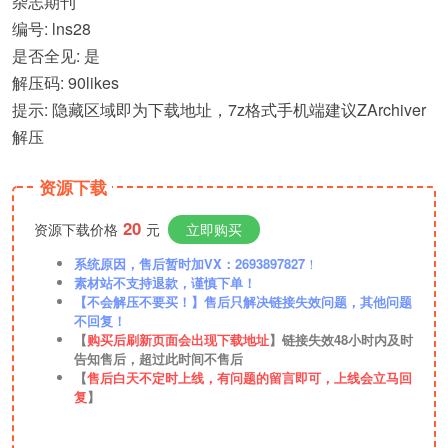
杂志期刊
编号: lns28
是否全见: 是
解压码: 90likes
提示: 隐藏区域即为下载地址，7z格式手机端建议ZArchiver
解压
资源下载
20
资源下载价格
元
立即购买
系统原因，售后暂时加VX：2693897827
！
素材站不支持退款，谨慎下单！
【不会解压不要买！】售后只解决链接失效问题，其他问题
不回复！
【
购买后刷新页面会出现下载地址
】链接失效48小时内及时
告知售后，超过此时间不售后
【
售后白天不定时上线，有问题的留言即可，上线会立马回
复
】